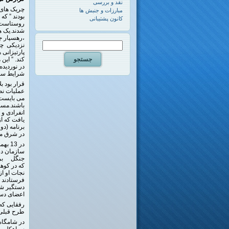
نقد و بررسی
چریک های ف
مبارزات و جنبش ها
بودند ” که
کانون پشتیبانی
روستاست. 
شدند.
یک ه
نزدیکی چا
پارتیزانی 
در نوردید
شرایط سخت 
قرار بود 
عملیات نظ
می بایست 
باشند.مسای
برنامه (دو
در شرق ماز
در 3
جنگل بر ق
که در کوهپ
نجات او از
فرستادند ت
دستگیر شد
اعضای دست
رفقایی که 
طرح قبلی ح
سیاهکل – ل