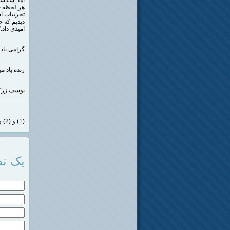
هر لحظه خ
تجربیات اس
دیدیم که 
امیدی داد.”(
گرامی باد
زنده باد م
یوسف زرکا
————–
(1) و (2) و (3) از : “مبارزه مسلحانه- هم استراتژی ، هم تاکتیک” – مسعود احمد زاده
یک نظ