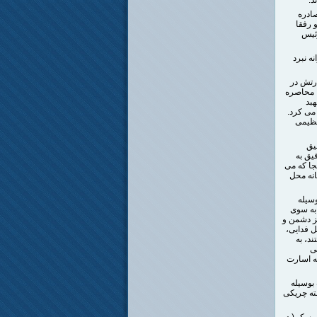
خلق مصادره
 رفقا
رئیس
نه نبرد
ارتش در
ا محاصره
بد
می کرد.
عظیمی
یق
یق به
جا که می
انه محل
سیله
 به سوی
 با قوای متمرکز دشمن و
ل فدایی،
د، به
د- در حوالی
شد. و بدین ترتیب از دسته کوچک پارتیزانی 9 نفره کوه ،7 نفر به اسارت
بوسیله
سته چریکی
ریسک ( در