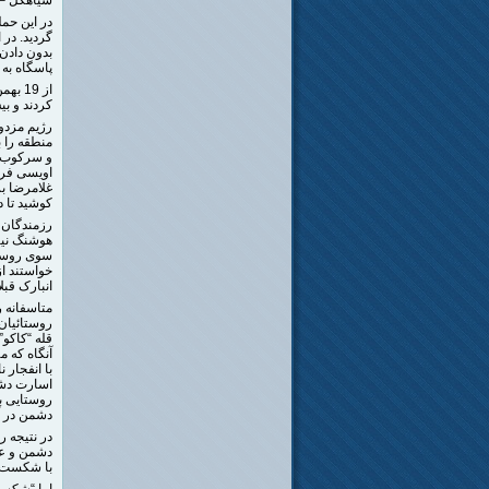
گردید. در
بدون دادن
پاسگاه به
کردند و بیش از 60 نفر افسر و درجه دار و سرباز
رژیم مزدور
منطقه را 
و سرکوب ن
اویسی فرم
غلامرضا ب
کوشید تا د
رزمندگان 
هوشنگ نیری
سوی روستای
خواستند از
انبارک قبل
متاسفانه 
روستائیان 
آنگاه که 
با انفجار 
دشمن در آمدند و 2 تن نیز در 
در نتیجه ر
دشمن و عد
با شکست م
اما “شکست 