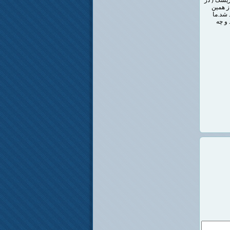
ز همین
 شد.ما
و چه