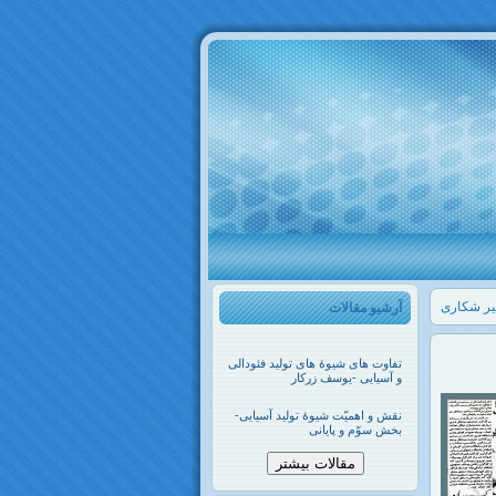
میر شکاری
آرشیو مقالات
تفاوت های شیوۀ های تولید فئودالی
و آسیایی -یوسف زرکار
نقش و اهمیّت شیوۀ تولید آسیایی-
بخش سوّم و پایانی
مقالات بیشتر