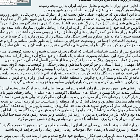
ذایی خلق ایران با تجزیه و تحلیل شرایط ایران به این نتیحه رسیده
 وظیفه هر گروه انقلابی آغاز مبارزه مسلحانه چه در شهر و چه در
با این اعتقاد بود که چریکهای فدایی خلق دست اندر کار تدارک مبارزه چریکی در شهر و روست
سته مسلح چریکی سازمان داده شد،و این هسته به فرماندهی رفیق شهید علی اکبر صفایی فر
،رهسپار جنگل های شمال شد.”(1) در تاریخ 15 شهریور 1349 دسته 6 نفری رزمندگان سیا
لوس حرکت خود را به سمت غرب آغاز کرد. قرار های ارتباطی طوری سازمان داده شده بود ک
هنگام عبور از مناطقی که در کوهپایه های آن مناطق، رفقای بومی مسکن داشتند ، با شهر تما
کند. ” این هسته حدود 5 ماه به طور مداوم سراسر جنگل های شمال را، از شرق مازندران گرفته تا غرب
ه، وضعیت اقتصادی- اجتماعی و وضعیت جغرافیایی منطقه را به طور علمی شناسایی کرد و خود 
زندگی در کوه و جنگل، با راه پیمایی های طولانی و غیره ، در تابستان و زمستان تطبیق داد.” 
بلافاصله پس از تکمیل شناسایی ابتدایی که امکان تحرک حساب شده را به دسته کوهستان می دا
امی آغاز شود. این عملیات بصورت حمله به یک پاسگاه و خلع سلاح آن در نظر گرفته شده بود 
پس از عملیات ، بدون درنگ منطقه را ترک کرده تا از عکس العمل احتمالی دشمن مصون
ل مهمی از قبیل آشنایی و خو گرفتن با مناطق و معابر جنگلی و کوهستانی ،تهیه آذوقه ،تهیه
انفرادی و جمعی و غیره به تدریج حل گردید. بتدریج دست
یافت که از این عده یک نفر در جنگل مفقود گردید . در نتیجه دسته پارتیزانی با 9 نفر
 ماهه)و (یک ماه و نیمه) از دره چالوس تا منطقه خلخال در غرب گیلان و از دره چالوس تا منطق
ندران را شناسایی کرده و به صورت پارتیزانهایی مقاوم و با تجربه آماده عمل گردیدند.
1 بهمن رفقای شهر مورد یورش سازمان یافته و سراسری سازمان امنیت قرار گرفتند وعده ای از ک
سازمان دستگیر شدند. در 16 بهمن در جنگل های سیاهکل (کوهستان های دیلم ) ارتباط رفقای شهر با 
رار گردید و رفقای جنگل از ضربات وارده به سازمان مطلع گردیدند ولی هنوز نمی دانستند 
ایه های سیاهکل معلم بود و محل انبارک در آن منطقه را میدانست نیز لو رفته است، در نتیجه 
 زیر صربات ساواک ،رفیق شهید هادی بنده خدا لنگرودی از دسته پارتیزانی را به دهکده “شاغو
ا با معلم جوان دهکده ارتباط گرفته و او را از خطری که تهدیدش می کرد، آگاه سازند. اما این 
ه بود و خانه اش در محاصره مزدوران رژیم قرار داشت و در نتیجه رفیق هادی بنده خدا لنگرو
ه کوه پس از یک درگیری مسلحانه با دشمن، بوسیله نیروهای دشمن اسیر میگردد.
در ارتفاعات بودند با شنیدن صدای تیر اندازی از واقعه مطلع می شوند و فورا تصمیم میگیرند 
مله را شروع کنند تا در همان حال موجبات رهایی رفیق زندانی را نیز فراهم کرده باشند.
در شامگاه 19 بهمن دسته پارتیزانی سیاهکل از مواضع خود خارج شده و پس از تصاحب یک مینی بوس در
ونک به سوی سیاهکل رفته ،پاسگاه ژاندارمری سیاهکل را مورد حمله قهرمانانه خود قرار دادن