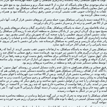
در این حمله تمام موجودی سلاح های پاسگاه که عبارت از 9 قبضه تفنگ برنو و مسلسل بود به نفع 
 این عمل معاون پاسگاه سیاهکل و فرد دیگری که رئیس خانه انصاف سیاهکل بود ،کشته شدند و
 تلفات به ارتفاعات جنوبی عقب نشینی کردند.در ضمن رفیق زندانی در پاسگاه نبود و همراه 
 رشت منقل گردیده بود.
از 19 بهمن تا 8 اسفند دسته پارتیزانی سیاهکل مورد حمله متمرکز نیروهای دشمن قرار گرفت. آنها دلیرا
 دشمن را از پای دراوردند.
 شاه بلافاصله پس از حمله به پاسگاه سیاهکل ،هنگ ژاندامری گیلان و تمام نیروهای پلیس و 
بسیج نمود و یک گردان ارتش نیز از پادگان منجیل به منطقه اعزام شد تا رزمندگان سیاهکل ر
ماید. دشمن آنچنان نیروی عظیمی را وارد صحنه کرد که تصورش برای کسی مقدور نبود . سپه
انده ژاندارمری کل کشور ،شخصا در سیاهکل ستاد عملیاتی تشکیل داده و عملیات را رهبری 
رادر شاه برای بازرسی و سرکشی به سیاهکل فرستاده شد. بنابر این دشمن با تمرکز نیروی 
سته پاتیزانی را در همان آغاز حرکت نابود سازد.
سیاهکل پس از حمله به پاسگاه سیاهکل، به ارتفاعات جنوبی عقب نشینی کردند. از آنجا که رف
 در حریان درگیری های با دشمن تیر خورده بود ،فرمانده دسته ،رفیق صفایی به اتفاق چند رف
 “چهل ستون” حرکت کردند تا امکاناتی برای معالجه رفیق بدست آورند و بقیه رفقا نیز از آن
 انبارک آذوقه ی واقع در قله “کاکو” استفاده کنند، بسوی این انبارک حرکت نمودند. ولی متاسف
ا توسط معلم دستگیر شده لو رفته و منطقه در محاصره نیروهای رژیم بود.
رفیق صفایی و رفقای همراهش به دلیل عدم رعایت مسایل امنیتی در روستای “چهل ستون ” بو
نا آگاه، که از اهداف رزمندگان سیاهکل هنوز اطلاعی نداشتند،دستگیر شدند. و رفقایی هم که
قله “کاکو” رفته بودند، در محاصره دشمن قرار گرفتند. و پس از 48 ساعت نبرد قهرمانانه
مهماتشان به پیایان رسید ،دو نفرشان (رفقا مهدی اسحاقی و رحیم سماعی) بادست زدن به عم
نارنجک،خودشان را با چند تن ازعوامل دشمن نابود ساختند و دو رفیق دیگر که رمقی در تن نداشتن
اسارت دشمن در آمدند. یکی از رفقا توانست از محاصره خارج شود که چند روز بعد- در 8 اسفن
روستایی به طور نیمه جان و یخ زده یافته 
جنگل به شهادت رسیدند.
فقای سیاهکل با عدم توجه به تحرک لازمه در این گونه شرایط و ماندن در منطقه محاصره شده 
م رعایت مسایل امنیتی در رابطه با توده های ناآگاه ،بوسیله مزدوران رژیم ضربه خورده و د
واجه گردید.
هسته چریکی یک تصادف بود. تصادفی کاملا اجتناب پذیر. اما مبارزه انقلابی همیشه با نوعی 