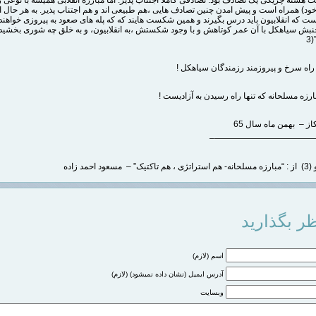
ود) همراه است و پیش امدن چنین تصادف هایی ،هم طبیعی اند و هم اجتناب پذیر. به هر حال ا
ت که انقلابیون باید درس بگیرند و همین شکست هایند که که پله های صعود به پیروزی خواهند
جنبش سیاهکل با آن عمر کوتاهش و با وجود شکستش ،به انقلابیون، و به خلق چه شوری بخشید 
3
 راه سرخ و پیروزمند رزمندگان سیاهکل !
بارزه مسلحانه که تنها راه رسیدن به آزادیست !
ز – بهمن ماه سال 65
————————————
ر بگذارید
اسم (لازم)
آدرس ایمیل (نشان داده نمیشود) (لازم)
وبسایت