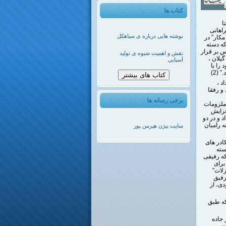
کتاب ها
ا
اهانی
نوشته هایی درباره ی سیاهکل
هکل از دره” مکار” در
ه دسته
س بر قرار
نقش و اهمیت شیوه ی تولید
 گیلان ،
آسیایی
را با
(2)
کتاب های بیشتر
د ،
و رفقا
برخی رسانه ها
 ملزومات
ه پارتیزانی با پیوستن رفقایی از شهر به 10 نفر افزایش
 به حرکت خود ادامه داد و در دو
ه رامیان
سایت بیژن هیرمن پور
ادر های
دسته
که رفیقی
برای
زلات”
رفیق
دی، از
که طبق
 جاده
د.