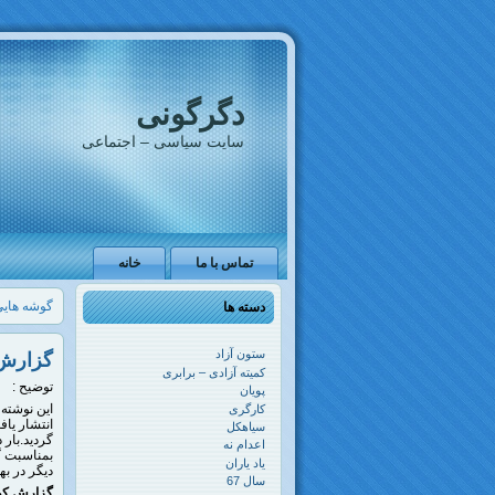
دگرگونی
سایت سیاسی – اجتماعی
تماس با ما
خانه
گوشه هایی
دسته ها
ستون آزاد
گزارش 
کمیته آزادی – برابری
توضیح :
پویان
کارگری
سیاهکل
اعدام نه
بمناسبت گ
یاد یاران
دیگر در بهمن ماه سال 9
سال 67
گزارش کوت