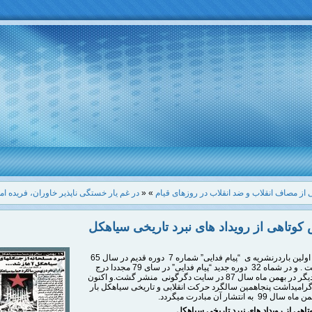
 از مصاف انقلاب و ضد انقلاب در روزهای قیام
»
«
در غم یار خستگی ناپذیر خاوران، فریده ا
کوتاهی از رویداد های نبرد تاریخی سیاهکل
این نوشته اولین باردرنشریه ی “پیام فدایی” شماره 7 دوره قدیم در سال 65
انتشار یافت . و در شماه 32 دوره جدید “پیام فدایی” در سای 79 مجددا درج
گردید.بار دیگر در بهمن ماه سال 87 در سایت دگرگونی منشر گشت.و اکنون
رامیداشت پنجاهمین سالگرد حرکت انقلابی و تاریخی سیاهکل بار
9 به انتشار آن مبادرت میگردد.
اهی از رویداد های نبرد تاریخی سیاهکل