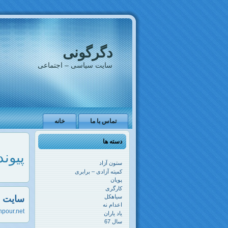
دگرگونی
سایت سیاسی – اجتماعی
تماس با ما
خانه
دسته ها
پیوند
ستون آزاد
کمیته آزادی – برابری
پویان
کارگری
سیاهکل
سایت ب
اعدام نه
npour.net/
یاد یاران
سال 67