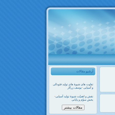
آرشیو مقالات
تفاوت های شیوۀ های تولید فئودالی
و آسیایی -یوسف زرکار
نقش و اهمیّت شیوۀ تولید آسیایی-
بخش سوّم و پایانی
مقالات بیشتر