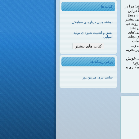
: چرا در
کتاب ها
 در این
ه و پوچ
هی بیشتر
نوشته هایی درباره ی سیاهکل
روت دنیا
 دهند.
ی‌”های
نقش و اهمیت شیوه ی تولید
ی نجات
آسیایی
مات
ی و…
کتاب های بیشتر
ر تحریم
نی خویش
برخی رسانه ها
جود
بیکاری و
سایت بیژن هیرمن پور