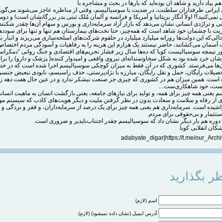
هم بیاد دارید و شاهد آن بوده‌اید که بارها در بحث و مشاجره با
ایرانی طرفداران سلطنت، در ضدیت با سوسیالیسم، وقتی از مناظره عاجز می‌شوند می‌گویند
نمی‌کنید؟! اولاً انگار بریتانیا و آمریکا و فرانسه و آلمان مُلک ثبتی پدر بزرگانشان است! و دوماً
ی و تراژدی انسانی نشان می‌دهد که بازار آزاد سرمایه‌داری و بورس و سهام آن‌ها چقدر شکنند
ت با چشمان خود شاهد است که همه‌چیز، حتا تخت‌های بیمارستان هم تنها و تنها برای سودد
لی‌که این دولت‌ها روزانه میلیارد میلیارد در حلقوم شرکت‌های اسلحه‌سازی می‌ریزند و انبار با
 آسمان می‌کشانند، حاضر نیستند یک هزارم این هزینه را به رفاهیات و آسودگی مردم اختصاص
 نیمچه سوسیالیست کوبا که ده‌ها سال زیر فشار تحریم‌های اقتصادی و جنگ روانی “دمکراس
ن خرد شده بود به شکل سخاوتمندانه‌ای نیروی واقعی و امیدوار کننده( پزشک و دارو) را برا
‌ها می‌فرستد. کشوری که در آن فقط به میزان کوچکی سوسیالیسم اجرا شده است که در خد
حصیلات رایگان، حمل و نقل رایگان، مبارزه با نژادپرستی، حذف راسیسم، نابودی تبعیض جنس
است. همین میزان هم در کشوری که چیزی جز صنعت نیشکر ندارد و در عین حال هفت دهه زی
است، خود شاهکاری‌ست…
 یعنی همه چیز برای همه، و تولید برای نیازهای جامعه، یعنی بازگشت انسان به ماهیت انسا
دی از رفاه و سلامت و سعادت بدون در نظر گرفتن ملیت و دیگر هویت‌های کاذب که سیستم مو
اشیده است. سرمایه‌داری هم یعنی همه چیز برای یک درصد از سرمایه‌داران، و فقر و بردگی و 
ستثمار و بی‌حقوقی برای مردم.
 دوره هم بار دیگر نشان داد که سوسیالیسم چقدر اجتناب‌ناپذیر و ضروری است.
شکان انقلابی کوبا.
ر بگذارید
اسم (لازم)
آدرس ایمیل (نشان داده نمیشود) (لازم)