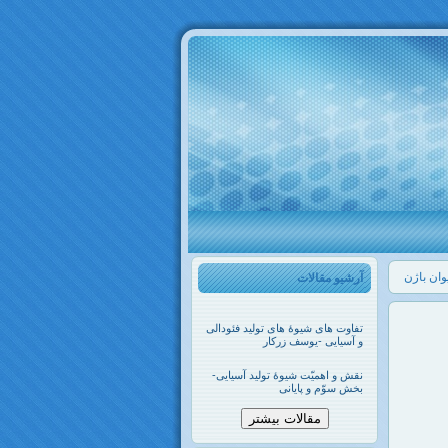
وان باژن
آرشیو مقالات
تفاوت های شیوۀ های تولید فئودالی
و آسیایی -یوسف زرکار
نقش و اهمیّت شیوۀ تولید آسیایی-
بخش سوّم و پایانی
مقالات بیشتر