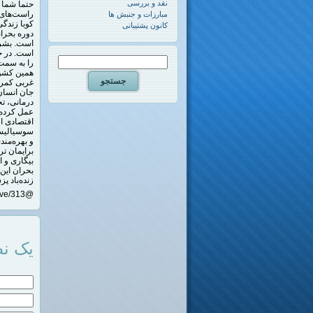
نقد و بررسی
حتماً شما 
راست‌های 
مبارزات و جنبش ها
کوبا زندگی 
کانون پشتیبانی
دوره بحران
است. بشری
است. در حا
را به سمت
همین کشور
غربی کمرشا
جان انسان
درمانی، ت
عمل کرده 
اقتصادی 
سوسیالیسم
و بهره‌من
برایمان تر
بیگاری و ا
بحران این
زنده‌باد پز
@adabyate_digar|https://t.me/our_Archive/313
یک نظ