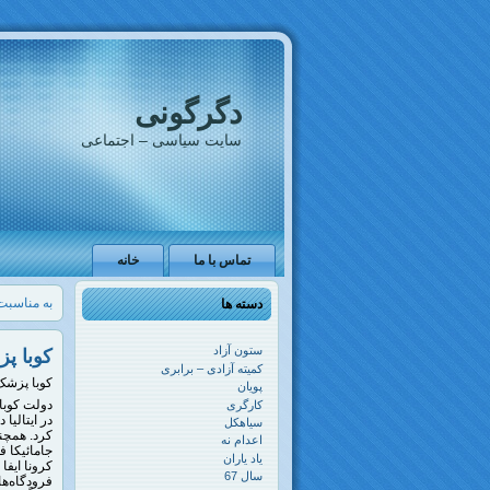
دگرگونی
سایت سیاسی – اجتماعی
تماس با ما
خانه
به مناسبت روز
دسته ها
ستون آزاد
کوبا پ
کمیته آزادی – برابری
کوبا پزشک
پویان
کارگری
در ایتالیا
سیاهکل
اعدام نه
جامائیکا 
یاد یاران
کرونا ایفا
سال 67
فرودگاه‌ها