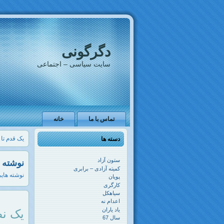
دگرگونی
سایت سیاسی – اجتماعی
تماس با ما
خانه
یک قدم تا
دسته ها
ستون آزاد
نوشته 
کمیته آزادی – برابری
نوشته های
پویان
کارگری
سیاهکل
اعدام نه
یاد یاران
یک نظ
سال 67