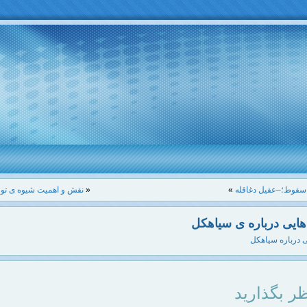
 سقوط؛–عقیل دغاقله
»
«
نقش و اهمیت شیوه ی تول
هایی درباره ی سیاهکل
ی درباره سیاهکل
ر بگذارید