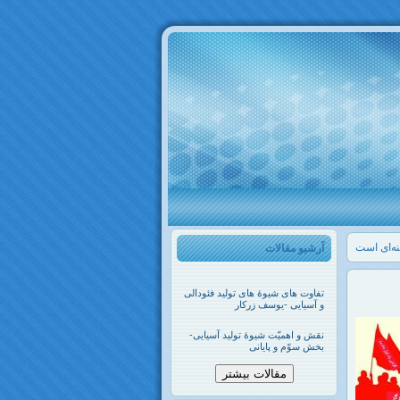
نه‌ای است
آرشیو مقالات
تفاوت های شیوۀ های تولید فئودالی
و آسیایی -یوسف زرکار
نقش و اهمیّت شیوۀ تولید آسیایی-
بخش سوّم و پایانی
مقالات بیشتر