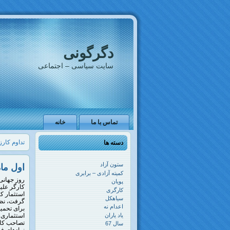
دگرگونی
سایت سیاسی – اجتماعی
تماس با ما
خانه
تداوم کارزار «
دسته ها
ستون آزاد
اول ما
کمیته آزادی – برابری
روز جهانی
پویان
کارگر علی
کارگری
استثمار کا
سیاهکل
گرفت، نظا
اعدام نه
برای تحمی
استثماری و
یاد یاران
تصاحب کام
سال 67
نهادهای ف