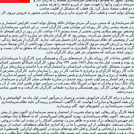
مایه درآورد و آنها را تقویت نمود. از اين‌رو جامعه را هرچه بیشتر و
ه دو قطب متضاد تبدیل کرد: یک قطب که متشکل از اقلیت صاحب
وسایل تولید است و قطب دیگر که چیزی ندارد و برای زنده ماندن مجبور به فروش نیروی کار 
ست.
 سرمایه‌داری که مبتنی بربردگی مزدی مولدان فاقد وسایل تولید است، افزایش استثمار و بنا
دن هرچه بیشتر زمان کار روزانه این مولدان یعنی کارگران است. بر این اساس، سرمایه‌داران
سده‌های هیجدهم، نوزدهم میلادی وحتی بخشی از سده بیستم تا ۱۶ ساعت کار در روز در ازای لق
 به کارگران تحمیل می‌کردند. روشن بود که کارگران چاره‌ای جز مبارزه با این ستم و استثما
ی از وضعیتی که نظام سرمایه‌داری بر آنان تحمیل می‌کند، ندارند. کارگران از شرایط زندگی 
که هرچه بر ارزش آفرینی نیروی کارشان افزوده می‌شود، میزان بهره‌کشی از آنان توسط سرمای
گردد و جسم و جانشان به شکل کامل‌تری به خدمت تولیدی درمی‌آید که متعلق به آنان نیست و 
روتی ایجاد می‌کنند که محصولی جز فقر برای کارگران ندارد.
ای کاهش ساعات کار روزانه یکی از عرصه‌های بزرگ و همیشگی نبرد کارگران با سرمایه‌داران
سرمایه‌داری بوده و هست. اول ماه مه سال ۱٨٨٦ یعنی ۱۳۹ سال پیش، کارگران شیکاگو نخست
به صورت متشکل علیه این مناسبات غیرانسانی و استثمارگرانه به پا خاستند و مبارزه‌ای بزرگ 
کاهش ساعات کار روزانۀ کارگران و برقراری ۸ ساعت کار در روز را سازمان دادند. کارگران معت
ون واهمه از برج و باروی سرمایه‌داری و پلیس مسلح و دستگاه قضائی آن، جسورانه مبارزه کرد
ی به رغم کشتار و سرکوب شدید، روند جدیدی در مبارزه طبقاتی میان کارگران و سرمایه‌داری 
اک بانگ رسا و پیام آن نه تنها در آمریکا بلکه بسرعت در سراسر جهان طنین انداز شد. از آن 
 سال روز جهانی کارگر، روز همبستگی و مبارزه طبقاتی کارگران نام گرفت و به همین مناسب
خ می‌درخشد.
ین مبارزه برای کارگران فراموش نشدنی و بسیار درس‌آموز است. اول ماه مه الهام‌بخش و ر
ان همه کشورها و مبارزات آنهاست که با آگاهی، انسجام و رزمندگی علیه نظام سرمایه‌داری و
اکمیت سرمایه‌داری در کشورهای خود، گام برمی‌دارند.
بقۀ کارگر برای رهائی خود و تمام بشریت از استثمار و ستم سرمایه‌داری اکنون بیش از پیش 
ن می‌دهد. اکنون نظام سرمایه‌داری، بویژه کشورهای امپریالیستی که به اصطلاح نماد موفقیت 
رغم چهره‌پردازی‌های بزک شده و به ظاهر مدرن، توحشی آشکار را در پشت این نقاب دروغین
نشان می‌دهند. جلوه‌هایی از این توحش را ما در راه اندازی جنگ‌های منطقه‌ای، حمایت از نیرو
 فاشیست و ارتجاعی و کشتار و قتل عام توده‌های مردم در کشورهای اوکراین، فلسطین( غزه
دان و غیره شاهد هستیم. امید بستن اپوزیسیون‌های فاسد به امپریالیست‌های جنگ‌طلب و ویرا