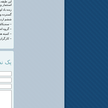
این طبقه،
استثمار و 
زنده باد ا
گسترده و م
ششم اردیبه
– سندیکای
– گروه ات
– کمیته ه
– کارگران
یک نظ