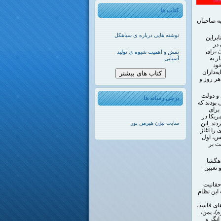
کتاب ها
به صاحبان
نوشته هایی درباره ی سیاهکل
براین
 در
مه‌ای نان برای
نقش و اهمیت شیوه ی تولید
ر به
آسیایی
خود
ه‌داران
کتاب های بیشتر
هر روز و
 و دولت
برخی رسانه ها
ین کسانی بودند که
برای
رض آمریکا در
ند. این
سایت بیژن هیرمن پور
را آغاز
پس، اول
ت بر
اهگشا
 تعیین
حقانیت
این نظام
های فاسد،
)، یمن،
نگر و