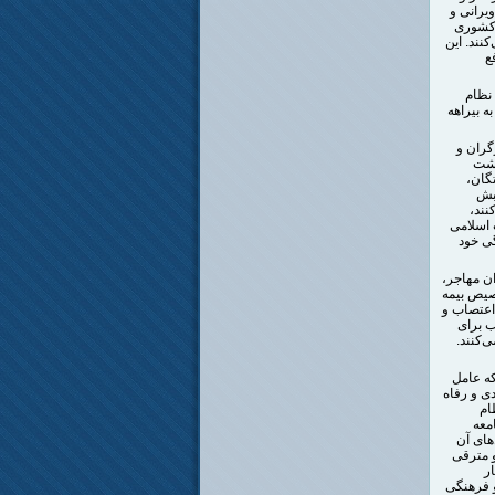
یرانی و
 کشوری
نند. این
ع
ی نظام
ه بیراهه
گران و
یشت
گان،
نبش
نند،
 اسلامی
گی خود
ن مهاجر،
صیص بیمه
 اعتصاب و
ب برای
‌کنند.
که عامل
دی و رفاه
ام
معه
های آن
و مترقی
ر
و فرهنگی