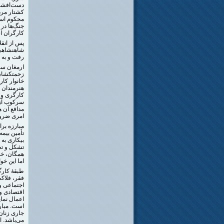
دست‌افشانی
کشتار مرد
محکوم است
جنگ‌ها در
کارگران 
شاهنشاهی و
رفت و به م
ارمغان سر
زحمتکشان،
خانوار کا
هنرمندان 
کارگری و ز
سرکوب آزا
مدافع آن 
امری ضرور
مبارزه بر
تأمین بیم
بیکاری به 
تشکل و تح
همگان، خوا
اما این خو
طبقۀ کارگ
فقر، فلاکت
اجتماعی و 
اقتصادی و 
اعمال نما
است. مبار
جاری زنان،
می‌باشد. 