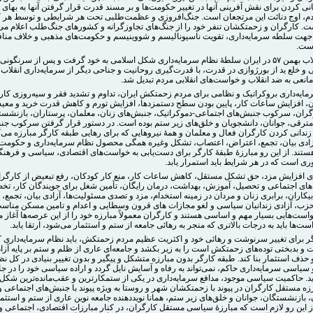
 کردن برای نقش آفرینی آنها در تغییر حکومت‌ها و بر مسند قدرت قرار گرفتن آنها به بهای و
م، اوج دنائت این مرتجعان است. جنگ‌افروزی و عظمت‌طلبی تحت هر شرایطی و توسط هر
. کارگران و زحمتکشان تنفر خود را از جنگ‌های تجاوزگرانه و کشورهای جنگ‌‌طلب اعلام می‌ک
 جهت سلطه سرمایه‌داری، تقویت ناسیونالیسم و شووینیسم و حکومت‌های مذهبی و خلاف مناف
است.
پس از انقلاب بهمن ۵۷ در ایران سلطۀ نظام سرمایه‌داری شکل اسلامی به خود گرفت و پس از سرنگون
 خلع ید از بورژوازی در قدرت، با قدرت‌گیری روحانیت و جناحی دیگر از سرمایه‌داری انقلاب ب
انعی به ضد انقلاب و خواست‌های انقلابی مردم تبدیل شد.
مایه‌داری بروکراتیک و نظامی برای مردم زحمتکش ایران، تداوم و تشدید فقر و سیه‌روزی کار
 افزایش ساعات کار، پایین بودن سطح دستمزدها، افزایش تورم و کاهش قدرت خرید و مع
رگران، سرکوب جنبش‌های اجتماعی-دموکراتیک، جنبش‌های زنان، معلمان، پرستاران، بازنشست
مترقی، جوانان، دانشجویان و خلق‌های زیر ستم بوده است. در دستور قرار گرفتن سرکوب ج
ندانی کردن کارگران فعال و معلمان و همۀ نیروهایی که برای رهایی طبقه کارگر مبارزه می‌ک
دی بیان، تجمع، اعتراض، اعتصاب، تشکل وغیره همگی محصول نظام سرمایه‌داری و حکومت
هستند. از این رو مبارزۀ طبقۀ کارگر برای دست‌یابی به خواست‌های اقتصادی، سیاسی و فرهن
ی است که در هر شرایط باید استمرار یابد.
ای افزایش مزد، حق تشکل مستقل، کاهش ساعات کار، منع کار کودکان، رفع تبعیض از کارگرا
ه‌های اجتماعی و تحصیل، آموزش، بهداشت، درمان رایگان، تأمین شغل برای جویندگان کار، تخ
بیکاران، برابری زنان و مردان در زمینه استخدام، مزد و تصدی مسئولیت‌ها، آزادی بیان، تجمع،
زب، آزادی زندانیان سیاسی و لغو مجازات های قرون وسطایی و اعدام و تامین مسکن مناس
ست‌هایی بسیار مهم و اساسی هستند و کارگران معمولاً مبارزه خود را از این عرصه‌ها آغاز می
است‌ها باید به درجات بالاتری که منجر به رهائی جامعه از ستم و استثمار می‌شود، ارتقا یابد.
ر برای تغییر سرنوشت و رهائی خود و اکثریت عظیم مردم زحمتکش، باید نظام سرمایه‌داری 
 و بدبختی توده‌های زحمتکش است را به زیر بکشد و جامعه‌ای عاری از ظلم و ستم بر پایه آزا
حذف استثمار بنا کند. طبقه کارگر بدون مبارزه متشکل و پیگیر و بدون تغییر بنیادی در کل نظ
سیاسی سرمایه‌داری حاکم، نمی‌تواند به رفاه و آسایش نایل گردد و اراده سیاسی خود را در جا
ید. حاکمیت سیاسی موجود، مدافع سرمایه‌داری در یکی از ستمکارترین و عقب‌مانده‌ترین شکل‌
زه مستقل کارگران در پیوند با زحمتکشان شهر و روستا به ویژه پیوند با جنبش‌های اجتماعی 
 بازنشستگان، جوانان و خلق‌های زیر ستم، همانا نویددهنده جامعه نوین عاری از ستم و استثما
از این رو لازم است که مبارزۀ سیاسی مستقل کارگران، در کنار مبارزات اقتصادی، اجتماعی 