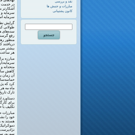
نقد و بررسی
در خدمت سر
مبارزات و جنبش ها
آشکارتر ب
کانون پشتیبانی
سرمایه و 
سرمایه ا
گرایش نظام
طولانی کر
رفع گرسنگی
منظور رهای
دریافتند 
بیشتر می‌
هر ساعت ث
مبارزه بر
متحدانه و 
آن زمان بد
حماسه‌ساز
کرد که پژو
ماه مه هر
تارک تاری
دستاورد ا
برای کارگر
تکلیف با ح
مبارزات ط
خود را نشا
هستند به 
دموکراتیک 
نژادپرست،
سوریه، سو