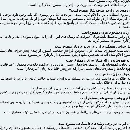
پورت برای زنان ممنوع است
ن در سال‌های اخیر پوشیدن ساپورت را برای زنان ممنوع اعلام کرده است.
ن موی زنان از دو طرف شال ممنوع است”
ن نیروی انتظامی ایران اعلام کرده است: «در بحث شال و روسری یک نکته وجود دارد. برخی اف
که اگر موهایشان از دو طرف شال مشخص نباشد، اما موهای خود را از یک طرف به بیرون شال بی
جزو مصادیق بدحجابی نیست که باید در پاسخ به این افراد گفت، تغییر نوع آرایش مو به منزله ر
نیست.»
 زنان دانشجو با مردان ممنوع است
ردو رفتن مختلط دانشجویان جیرفت که رسانه‌های ایران آن را به عنوان نمونه‌ی عدم رعایت “ش
کاری ممنوعه منتشر کرده‌اند.
ل جراحی پیشگیری از بارداری برای زنان ممنوع است
 سیاست جمهوری اسلامی برای تشویق افزایش جمعیت کشور، از چندی پیش جراحی‌های پیشگ
نوع اعلام شده است. همچنین تبلیغ درباره پیشگیری از بارداری نیز ممنوع است.
به قهوه‌خانه و ارائه قلیان به زنان ممنوع است
ام اتحادیه قهوه‌خانه‌داران و سفره‌خانه‌های سنتی، ورود زنان به قهوه‌خانه‌های معمولی “غیرقانو
وه‌خانه‌ها و سفره‌خانه‌های سنتی نیز ارائه سرویس قلیان به زنان “غیرمجاز” است.
درخواست زن ممنوع است
ق طلاق با مرد است مگر در موارد استثنایی. به این ترتیب در حالت عادی زنان اگر با شوهرشا
ه ندارند از او طلاق بگیرند.
نامه و سفر به خارج از کشور بدون اجازه شوهر برای زنان ممنوع است
 ایران زنان ایرانی در صورت عدم موافقت همسر خود اجازه گرفتن گذرنامه و خروج از کشور را
نتوی پشت‌نویسی شده ممنوع است
اد رسانه‌های محافظه‌کار ایرانی از عرضه “مانتوهای پشت‌نویسی شده” در ایران، نیروی انتظام
 قصد دارد با واردکنندگان این مانتوها برخورد کند.
بقه دو و میدانی با لباس‌های بین‌المللی هم‌چون شورت و تی‌شرت آستین کوتاه ممنوع است
ن ایرانی در برخی رشته‌های دانشگاهی ممنوع است
ی اخیر وزیر نفت ایران اعلام کرد: «تحصیل خانم‌ها در رشته‌های عملیاتی همچون حفاری و فر