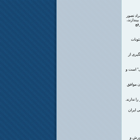
راد تصور
ندازند،
فع
ئونات
یری از
نی” است و
ن موافق
 ندارند.
ی ایران
آورش و