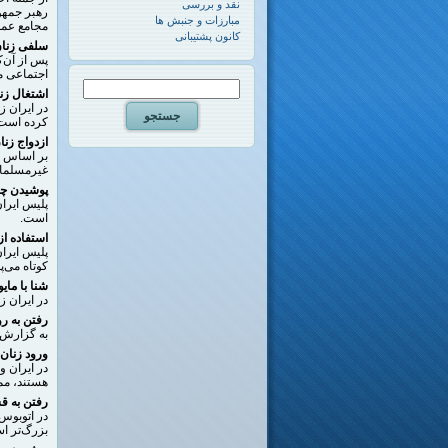
نقد و بررسی
رهبر جمهو
مبارزات و جنبش ها
مجامع عمو
کانون پشتیبانی
سلفی زنان
پس از آن‌ک
اجتماعی م
اشتغال زن
در ایران زن
کرده است: 
ازدواج زنا
بر اساس قو
غیرمسلمانا
پوشیدن چک
پلیس ایران
است.
استفاده ا
پلیس ایران
کوتاه می‌پ
شنا با مای
در ایران ز
رفتن به ر
به گزارش روزنامه “شرق” در ۱۳ استان
ورود زنان
در ایران و
هستند، مم
رفتن به ق
در اتوبوس
بزرگ‌تر اس