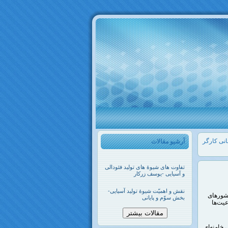
انی کارگر
آرشیو مقالات
تفاوت های شیوۀ های تولید فئودالی
و آسیایی -یوسف زرکار
نقش و اهمیّت شیوۀ تولید آسیایی-
کشورهای
بخش سوّم و پایانی
عیت‌ها
مقالات بیشتر
 خامنه‌ای