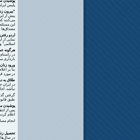
پوشیدن سا
پلیس ایرا
“بیرون زد
پیش از ای
می‌‌کنند 
این مسئله 
مصداق‌ها 
اردو رفتن
نمایی از ا
اسلامی” و 
هرگونه عم
در راستای
بارداری مم
ورود زنان 
بنا بر اعل
در مورد قه
طلاق به 
در ایران ح
نباشد، اجاز
گرفتن گذر
طبق قانون
پوشیدن ما
پس از انتق
اعلام کرده
انجام مسا
تحصیل زنا
در سال‌ها