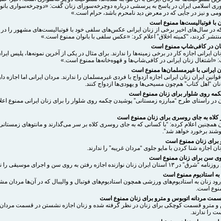
ری اسلامی ایران در پاسخ به پرسشی درباره دوچرخه‌سورای زنان گفت: «دوچرخه‌سواری بانوا
می و نیز در جایی که در معرض دید نامحرم باشد، حرام است.»
 با فوتبالیست‌ها ممنوع است
ه در سال‌های اخیر برخی از زنان ایرانی عکس‌های سلفی خود با فوتبالیست‌های مشهور را در 
نتشر کردند، “کمیته اخلاق” اعلام کرد: «عکس سلفی با بانوان ممنوع است.»
ان در کافی‌شاپ ممنوع است
ان ایرانی اجازه کار در برخی زمینه‌ها را ندارند. برای مثال در یکی از آخرین نمونه‌ها، پلیس ایرا
«اشتغال زنان ایرانی در کافی‌شاپ‌ها و قهوه‌خانه‌ها ممنوع است.»
ن ایرانی با غیرمسلمان‌ها ممنوع است
انین ایران زنان ایرانی اجازه ازدواج با فردی غیرمسلمان را ندارند. مردان ایرانی اما اجازه دارن
ن “اهل کتاب” هم‌چون مسیحی‌ها و یهودی‌ها ازدواج کنند.
مه روی شلوار برای زنان ممنوع است
 در راستای طرح “مبارزه زمستانی” پوشیدن چکمه روی شلوار را برای زنان ایرانی ممنوع اعلا
ز کلاه به جای روسری برای زنان ممنوع است
 همچنین اعلام کرده: “با کسانی که به جای روسری کلاه بر سر می‌گذارند و مانتوهای زمستانی
وشند برخورد خواهد شد”.
و برای زنان ممنوع است
نان اجازه شنا کردن با مایو جلوی “مردان غریبه” را ندارند.
وی سن برای زنان ممنوع است
 ایران زنان نوازنده اجازه رفتن به روی سن و اجرای موسیقی را ندارند.
 به استادیوم ممنوع است
رود زنان به استادیوم‌های ورزشی ‌همچون استادیوم‌های فوتبال و والیبال که در آن‌ها مردان م
نوع است.
سمت مردانه اتوبوس و مترو برای زنان ممنوع است
 و مترو قسمت کوچکی برای زنان در نظر گرفته شده و زنان اجازه نشستن در قسمت مردان 
ت را ندارند.