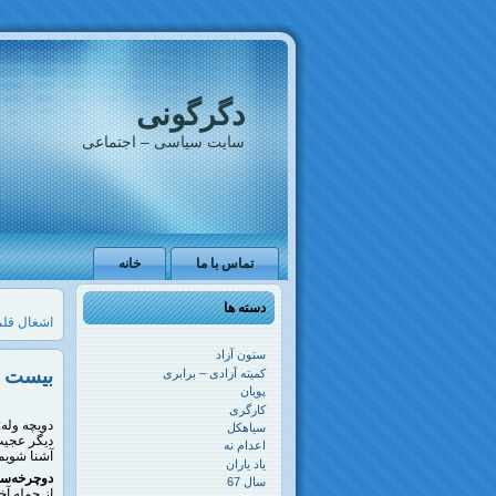
دگرگونی
سایت سیاسی – اجتماعی
تماس با ما
خانه
دسته ها
اشغال قلم
ستون آزاد
بیست م
کمیته آزادی – برابری
پویان
کارگری
دویچه وله:
سیاهکل
دیگر عجیب 
اعدام نه
آشنا شویم
یاد یاران
دوچرخه‌سو
سال 67
از جمله آخ