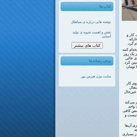
کتاب ها
نوشته هایی درباره ی سیاهکل
نقش و اهمیت شیوه ی تولید
 کار و
آسیایی
ارائه
 کرد.
کتاب های بیشتر
خدام کنند
ر یک روز
ای عالی
برخی رسانه ها
 مشمول قانون کار را ۱۳۹ هزار و ۳۲۵ تومان تعیین کرد.
بر این اساس جریمه روزانه اشتغال کارگران مهاجر در ایران که اجازه کار یا اقامت ندارد، ۶۹۶ هزار و ۲۵۰ تومان
سایت بیژن هیرمن پور
وی کار
تغال
 عین‌حال
ر می‌کند
 واجد
خصص کافی
 نیست و
ی آن‌ها
ه
ر بسیاری