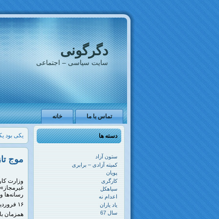
دگرگونی
سایت سیاسی – اجتماعی
تماس با ما
خانه
یکی بود ی
دسته ها
ستون آزاد
موج تاز
کمیته آزادی – برابری
پویان
وزارت کار 
کارگری
غیرمجاز»،
سیاهکل
رسانه‌ها و
اعدام نه
۱۶ فروردین ۱۴۰۱
یاد یاران
سال 67
همزمان با