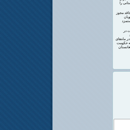
انی را
اقد مجوز
یان
ستمزد
جوز اقامت در
ید
ر ماه‌های
البان در اواخر اسفند ۱۴۰۰ اعلام کرد که حکومت
رد را به افغانستان