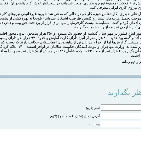
یش نرخ فلاکت (مجموع تورم و بیکاری) منجر شده‌اند، در سخنانش تلاش کرد پناهجویان افغانست
ی نیروی کاری ایرانی معرفی کند.
ل علی حیدری، کارشناس حوزه کار هم در حالی که مدعی شد «ورود غیرقانونی نیروهای کار ف
وجب تحمیل هزینه‌های بسیار و کاهش ظرفیت اشتغال شده‌اند» تلویحاً به بهره‌کشی از پناهجو
ی اذعان کرد و گفت: «شایسته نیست کارفرمایان تنها برای فرار از پرداخت حق بیمه و دادن د
وی کار خارجی غیر مجاز را به خدمت بگیرند».
مدیر کل امور اتباع کشور در مهر سال گذشته از حضور یک میلیون و ۲۵۰ هزار پناهجوی بدون م
ایران خبر داده و گفته بود حدود ۸۰۰ هزار نفر از اتباع دارای کارت آمایش و حدود ۹۷۰ هزار نفر دارای رس
تند. گزارش‌ها اما از اخراج هزاران تن از پناهجویان افغانستانی حکایت دارند که دست کم د
اخیر رد مرز شده‌اند. وزارت مهاجران و عودت‌کنندگان حکومت ط
ایران تنها طی یک روز، ۲ هزار نفر از جمله ۷۳ خانواده شامل ۳۲۱ نفر و بیش از یک‌هزار نفر مج
ه است.
 رادیو زمانه
ر بگذارید
اسم (لازم)
آدرس ایمیل (نشان داده نمیشود) (لازم)
وبسایت