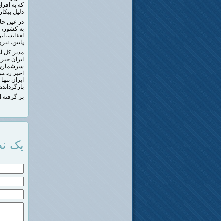
که به افزا
دلیل بیکار
در عین حا
به کشور، م
افغانستان
پایین، نیر
سرشماری هس
بازگرداند
بر گرفته از
یک نظ