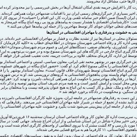
کارها حتی، مشاغل آزاد محرومند.
رت کار با افزایش جریمه نقدی امکان اشتغال آن‌ها در بخش غیررسمی را نیز محدودتر کرده ا
 اخیر بسیاری از خبرگزاری‌های رسمی ایران نیز با اقدامات ضدمهاجر دولت همراهی کرده‌اند.
ایران (ایسنا) ضمن اعلام خبر سامانه تلفنی وزارت کار، این اقدام را «صیانت» از نیروی کار ای
شت: «کارشناسان اقتصادی با هشدار نسبت به پیامدهای ورود بی رویه اتباع بیگانه غیرمجاز به
ت‌های شغلی جوانان جویای کار توسط مهاجرین را از جمله این پیامدها عنوان می‌کنند.»
ی به خشونت و بدرفتاری با مهاجران افغانستانی در استان‌ها
ولان محلی در استان‌ها نیز از تشدید نظارت و فشار بر مهاجران افغانستانی خبر داده‌اند. در
می اداره کار و رفاه اجتماعی شهرستان منوجان در اطلاعیه‌ای خطاب به «کلیه کارفرمایان کا
دنی، کشاورزی، واحدهای صنفی، دستگاه‌های اجرایی و عموم مردم شهرستان منوجان» اعلام 
‌کارگیری اتباع خارجی در کارگاه های این شهرستان ممنوع بوده و در صورت بی‌توجهی به این ا
وسط این اداره، کارفرمای متخلف علاوه بر پرداخت جریمه، تحت تعقیب قضایی قرار خواهد گ
 خبرگزاری مهر در بوشهر محمد تقی ایرانی، معاون سیاسی، امنیتی و اجتماعی استاندار ب
ان افغانستانی را به‌کلی ممنوع اعلام کرد. او گفت: «حضور اتباع بیگانه در شهرهای عسلویه، 
‌کارگیری اتباع افغانستان توسط شهروندان خلاف قانون است». معاون استاندار بوشهر پا را فر
دعی اتهام وابسته بودن پناهجویان افغانستانی به گروه‌های تروریستی شد. او به ترس شهروند
آن‌ها در رفتارهای مهاجرستیز با حکومت ایران همراهی کرده‌اند، دامن‌زد و تهدید کرد: «هرگو
وص مخل امنیت و آرامش کشور است و به همه مردم شریف استان بوشهر توصیه و تذکر داده 
ره خانه و ملک، شغل و کار کسب به این اتباع به هیچ عنوان پذیرفته نیست و با متخلفان برابر ق
ی سنگین، و محکومیت در دادگاه برخورد خواهد شد ».
ز این دست به رفتارهای ضدمهاجر در جامعه ایران، به‌ویژه علیه کارگران افغانستانی دامن‌زده و
تأیید نشده از تجمع از جمله در شیراز علیه مهاجران افغانستانی خبر می‌دهند. رفتارهایی که با
 زیادی از جامعه ایران پیش‌بینی می‌شود شدت بگیرد و خشونت علیه مهاجران افغانستانی را 
علی جهانی، سرپرست اداره کل تعاون کار ور
 خارجی «غیر مجاز» شاغل در این استان شناسایی و از ایران اخراج شده‌اند. جهانی گفت:‌ در سا
هزار و ۱۹۶ مورد بازرسی و ۸۳ گشت مشترک با نیروی انتظامی از واحدهای کارگری انجام شده است و
اره کل تعاون کار ورفاه اجتماعی لرستان بدون اشاره به نقش سیاست‌های اقتصادی حکومت