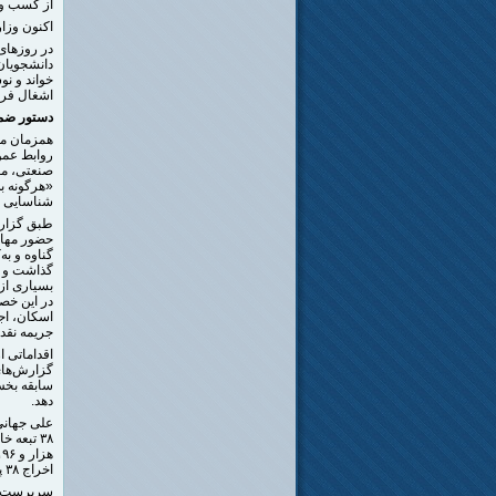
از کسب و 
اکنون وزا
در روزهای
دانشجویان 
خواند و نو
اشغال فرص
دستور ضمن
همزمان مسئ
روابط عمو
صنعتی، مع
«هرگونه به
شناسایی ت
طبق گزارش
حضور مهاجر
گناوه و به
گذاشت و م
بسیاری از 
در این خص
اسکان، اجا
جریمه نقد
اقداماتی ا
گزارش‌های 
سابقه بخش
دهد.
۳۸ تبعه
اخراج ۳۸ پناهجوی افغانستانی، ۱۱ کارفرما هم به مراجع قضایی معرفی شده‌اند.
سرپرست اد