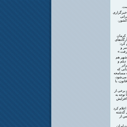
ست.
 خبرگزاری
رانی
 کشور،
 کرمان
رگاه‌های
کرد:
مر و
رفت.»
وشهر هم
دیلم و
اتر
انی که
نه مسامحه
می‌شود،
انون، با
 برخی از
 توجه به
افزایش
فاه اجتماعی استان لرستان سه‌شنبه ۱۶ فروردین/۵ آوریل اعلام کرد
ل گذشته
 پس از
 ایران