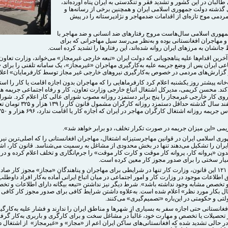
البان در این کشور و تشدید فقر و تنگدستی به ایران پناه آورده‌اند،
 گذشته دولت جمهوری اسلامی ایران و همچنین برخی از رسانه‌ها و
ردمی موج تازه‌ای از اقدامات ضدمهاجر و نژادپرستانه را در پیش
وری اسلامی سال‌هاست مروج رفتارهای ضد انسانی و ضد مهاجر با
و مهاجران افغانستانی بوده و به‌نظر می‌رسد سیل مهاجرانی که برای
 جانشان به مرزهای ایران روانه شده‌اند، این رفتارها را تشدید کرده است.
آخرین اقدام‌ها علیه پناهجویانی که دولت ایران «تبعه خارجی غیرمجاز» می‌خواند، وزارت تعاون،
عی ایران پس از وضع جریمه علیه به‌کارگیری مهاجران «غیرمجاز»، یک سامانه‌ تلفنی را برای «
گزارش‌های مردمی در خصوص به‌کارگیری نیروهای خارجی غیر مجاز توسط کارفرمایان» اعلام
خانه پیشتر روز یکشنبه اعلام کرد کارفرماهایی را که مهاجران بدون اجازه اقامت یا کار را است
کند. محسن کریمی، مدیرکل اشتغال اتباع خارجی وزارت تعاون، کار و رفاه اجتماعی جریمه ه
روی کار خارجی غیرمجاز را پنج برابر دستمزد روزانه مصوب شورای عالی کار اعلام کرد. شور
کار در اسفند سال گذشته حداقل دستمزد روزانه کارگران
یمی «این میزان جریمه در صورت تکرار تخلف، دو برابر خواهد شد».
ی اسلامی ایران در قوانین مهاجرستیزانه اشتغال، مهاجران افغانستانی را که اصلی‌ترین نیر
ایران را تشکیل می‌دهند تنها در بخش محدودی از مشاغل به رسمیت می‌شناسد. قانون کار، اش
ون «پروانه کار، پروانه کار موقت و کارت کار موقت» را جرم‌انگاری و تخلف اعلام کرده و در
ار سختی را برای صدور مجوز کار معین کرده است.
طبق ماده ۱۲۱ این قانون، وزارت کار تنها در شرایطی برای مهاجران و پناهندگان «مجاز» مجوز کار صاد
اطلاعات موجود در وزارت کار و امور اجتماعی در میان اتباع ایرانی آماده به‌کار افراد داوطلب
 تخصص مشابه وجود نداشته باشد». شرط دیگر نیز نداشتن «تبعه بیگانه دارای اطلاعات و ت
ال بکار مورد نظر» اعلام شده است. به‌علاوه داشتن شرایط کافی برای صدور مجوز کار کافی
لتی و حکومتی در این‌باره «تصمیم‌گیری» می‌کنند.
غانستانی حتی اجازه سفر به بسیاری از شهرها و مناطق ایران را ندارند و فشار علیه به‌کارگیر
 تحصیلات یا تخصص و مهارت خود، غالباً در مشاغل سخت و برای کارگری و باربری به‌کار گرفت
در حالی تشدید شده که افغانستانی‌های ساکن ایران اعم از «مجاز» و «غیرمجاز» از اشتغال د