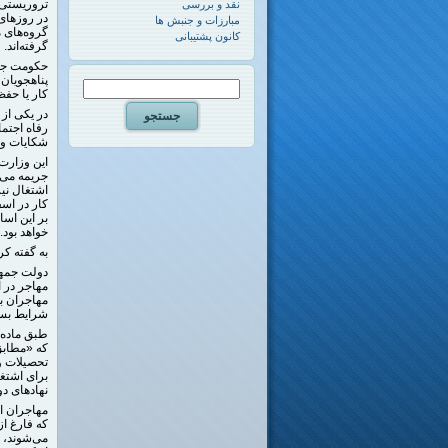
تروریستی ط
نقد و بررسی
در روزهای
مبارزات و جنبش ها
گروه‌های م
کانون پشتیبانی
گرفته‌اند.
حکومت جمه
پناهجویان 
کار یا حفظ
در یکی از 
رفاه اجتما
شکایات و 
این وزارت‌
جریمه می‌
اشتغال نی
خواهد بود.
به گفته کر
دولت جمهور
مهاجر در 
مهاجران بد
شرایط بسی
که «مطابق 
تحصیلات و
برای اشتغ
نهادهای دو
مهاجران اف
که فارغ از
می‌شوند، 