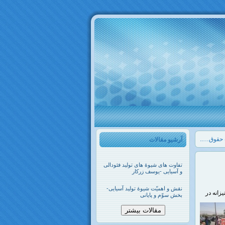
ت حقوق…..
آرشیو مقالات
تفاوت های شیوۀ های تولید فئودالی
و آسیایی -یوسف زرکار
نقش و اهمیّت شیوۀ تولید آسیایی-
زانه در
بخش سوّم و پایانی
مقالات بیشتر