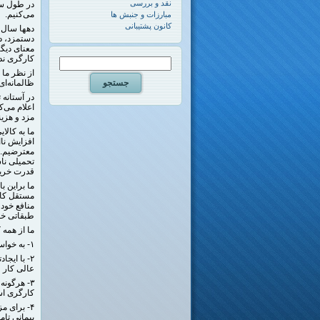
نقد و بررسی
در طول سا
می‌کنیم.
مبارزات و جنبش ها
کانون پشتیبانی
دهها سال 
دستمزد، د
معنای دیگ
کارگری ندا
از نظر ما 
ظالمانه‌ای
اعلام می‌
مزد و هزینه زندگی،
ما به کال
افزایش ناا
معترضیم. 
تحمیلی نا
قدرت خرید 
ما براین ب
مستقل کارگ
منافع خود 
طبقاتی خو
ما از همه
۱- به خواست‌های بحق خود، از جمله مزد حداقل سال آینده، به صورت جمعی و متشکل، پیگیرانه پافشاری کنند.
۲- با ای
عالی کار و
۳- هرگون
کارگری است
۴- برای 
پیمانی تام