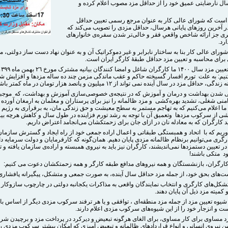
ل نارضایتی عمیق خود را از حداقل مزد مصوب اعلام کرده و
است که شورای عالی کار به عنوان مرجع رسمی تعیین حداقل
ر آخرین روزهای پایانی هرسال، حداقل مزدی را تصویب می‌کند که
ری جز ارائه شاخص واقعیِ فقر و خالی‌تر شدن سفره‌‌ی خانوارهای
رد.
شورای عالی کار بنا به ساختار نابرابر و غیر دموکراتیک آن و به عنوان نهاد دست ساز دولتی، م
 برای محاسبه و تعیین مزد حداقل طبقۀ کارگر ایران است.
کنیم: به علت تورم افسار گسیخته حاکم و عقب ماندگی مزمن چند ده ساله مزدها و افزایش ش
 حداقل مزد در سال آینده نمی تواند از ۱۲ میلیون و پانصد هزار تومان در ماه کمتر باشد.
ایی شدن بهداشت و درمان و آموزش که در نتیجه‌ی خصوصی‌سازی آموزش و بهداشت، که موجب
منی شغلی، تشدید بهره‌کشی و مزد ظالمانه را نیز برای پرستاران و معلمان به ارمغان آورده
ما اعلام می‌کنیم که به تهاجم مستمر به سطح معیشت و حق زندگی مان، به برقراری به رژیم
شی از سرکوب مزدها وتعمیق آن با توجه به رشد تورم فزاینده در طول سال و کاهش هرچه بی
کارگران که به معادله نان در ازای جان برای زحمتکشان می‌انجامد اعتراض داریم.
اوریم که با اتحاد و همبستگی طبقاتی و اعمال اراده جمعی خود از راه ایجاد و گسترش سازمان
ری می‌توانیم برنظام ظالمانه مزدی پایان دهیم. همان‌گونه که کارفرمایان و دولت سرمایه دا
در تعیین دستمزد‌ها نمی‌اندیشند، کارگران نیز باید به نیروی همبسته و اراده‌ی سازمان یافته و 
د متکی باشند!
 کارگران، بازنشستگان و همه نیرو‌های مدافع طبقه کارگر و همه زحمتکشان دعوت می کنیم:
جادتشکل‌های کارگری و انتخاب نمایندگان واقعی به مذاکرات یکجانبه دولتی در چارچوب سازوکار
 کمیته مزد ذیل آن پایان دهند.
ه شیوه تعیین مزد از جمله مزد منطقه‌ای ، توافقی و یا هر ترفند سرکوب مزدی دیگر از اساس ب
 و انزجار خود را از این شیوه‌های سرکوب مزدی اعلام دارند.
مزد مساوی برای کار مساوی، برای الغای هرگونه تبعیض و دیرکرد در پرداخت مزد و برچیدن شر
ین نیروی انسانی و انواع قراردادهای ظالمانه و تبعیض آمیزی که امکان بیشتر سرکوب مزدی ر