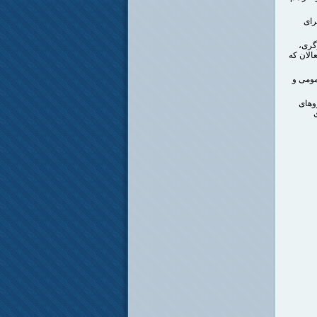
رای
گری،
الان که
مومی و
وهای