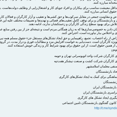
حدانه مبارزه کنند.
 حداقل معیشت مناسب برای بیکاران و افراد جویای کار و اشتغال‌زایی از وظایف دولت‌هاست. ب
قوق انسانی مبارزه کنند.
تراض و مقاومت جمعی در مقابل سرکوب‌ها و حق کشی‌ها و تعقیب و آزار کارگران و فعالان کار
 و بازنشستگان و برای توقف کامل تعقیب‌های قضائی و تهدیدها و تضییقات مختلف علیه این فع
لاش برای بهبود سطح زندگی کارگران و زحمتکشان ندارند، ادامه دهند.
پایان دادن به خصوصی‌سازی‌ها که به زیان همگانی مردم است و نتیجه‌ای جز از بین رفتن منابع ع
 و اختلاس ببار نیاورده است، اعتراض کنند.
راض از راه اعتصاب، تجمع، راهپیمایی و حق ایجاد تشکل‌های مستقل جزء حقوق مسلم همه نیر
ویژه کارگران است. دست‌یابی به خواست افزایش مزد و مطالبات فوری و دراز مدت، در گروی
 از همین حقوق است، از این حقوق برای بهبود شرایط کار و زندگی خویش استفاده کنند.
http://t.me/synd