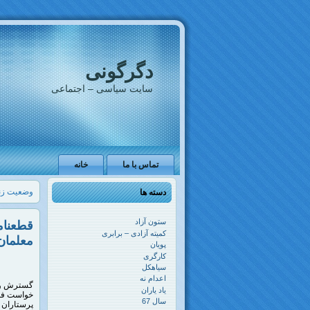
دگرگونی
سایت سیاسی – اجتماعی
تماس با ما
خانه
وضعیت زنا
دسته ها
ستون آزاد
قطعنام
کمیته آزادی – برابری
معلمان،
پویان
کارگری
سیاهکل
اعدام نه
یاد یاران
خواست فور
سال 67
پرستاران 