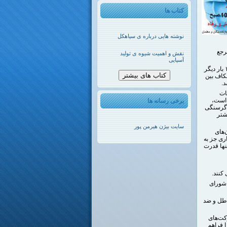
کتاب ها
نوشته هایی درباره ی سیاهکل
رجع
نقش و اهمیت شیوه ی تولید
آسیایی
در آستانه تعیین مزد سال ۱۴۰۰ ما کارگران شاغل و امضا کنندگان بیانیه مشترک مورخ ۲٦ بهمن ماه ۱۳٩٩ بار دیگر
کتاب های بیشتر
کاف بین
ات
 است،
برخی رسانه ها
 گرسنگی
شتر
سایت بیژن هیرمن پور
‌های
ری جز به
تنها قدرت
 شورای
اطل و ضد
کت‌های
ا فراهم