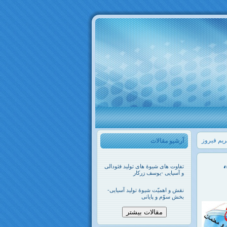
ریم فیروز
آرشیو مقالات
تفاوت های شیوۀ های تولید فئودالی
و آسیایی -یوسف زرکار
نقش و اهمیّت شیوۀ تولید آسیایی-
بخش سوّم و پایانی
مقالات بیشتر