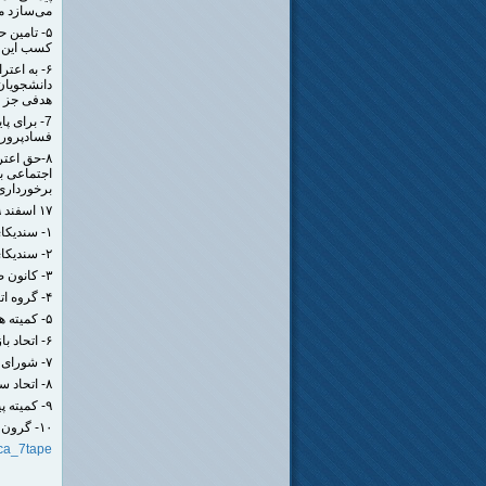
می‌سازد مت
۵- تامین
کسب این ح
۶- به اع
دانشجویان
‌هدفی جز ت
7- برای 
فسادپروری
۸-حق اعت
اجتماعی ب
برخورداری
۱۷ اسفند ۱۳۹۹
۱- سندیکای کارگران شرکت واحد اتوبوسرانی تهران و حومه
۲- سندیکای کارگران شرکت کشت و صنعت نیشکر هفت‌تپه
۳- کانون صنفی معلمان اسلامشهر
۴- گروه اتحاد بازنشستگان
۵- کمیته هماهنگی برای کمک به ایجاد تشکل‌های کارگری
۶- اتحاد بازنشستگان
۷- شورای بازنشستگان ایران
۸- اتحاد سراسری بازنشستگان ایران
۹- کمیته پیگیری ایجاد تشکل های کارگری
۱۰- گرون کانون گفتگوی بازنشستگان تامین اجتماعی
ica_7tape