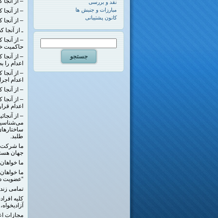
– از آنجا 
نقد و بررسی
مبارزات و جنبش ها
– از آنجا
کانون پشتیبانی
– از آنجا 
ـ از آنجا 
– از آنجا 
حاکمیت خود
اعدام را 
اعدام اجر
– از آنجا که 
– از آنجا 
اعدام قرار 
– از آنجائ
می‌شناسیم 
ساختارهای
طلبد.
ما شرکت ک
جهان هستی
ما خواهان 
ما خواهان 
“عضویت در
تمامی زندا
کلیه افرا
آزادیخواه،
مجازات اعد