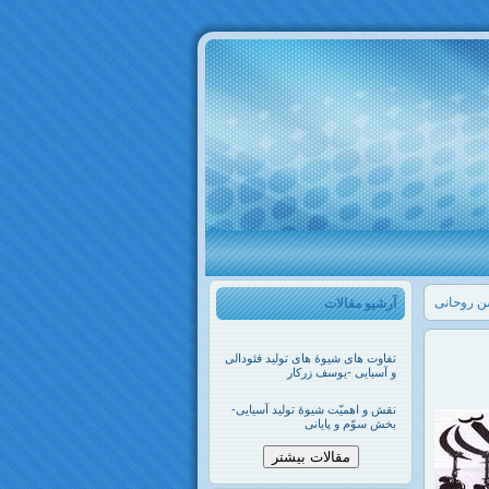
سن روحانی
آرشیو مقالات
تفاوت های شیوۀ های تولید فئودالی
و آسیایی -یوسف زرکار
نقش و اهمیّت شیوۀ تولید آسیایی-
بخش سوّم و پایانی
مقالات بیشتر