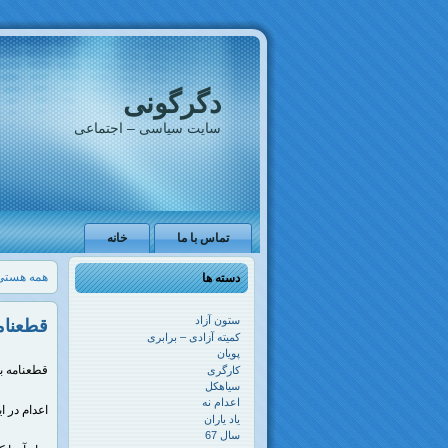
دگرگونی
سایت سیاسی – اجتماعی
تماس با ما
خانه
همه هستی ا
دسته ها
ستون آزاد
قطعنامه به مناسبت
کمیته آزادی – برابری
پویان
قطعنامه به مناسبت 10 اکتبر
کارگری
سیاهکل
اعدام نه
اعدام در ا
یاد یاران
سال 67