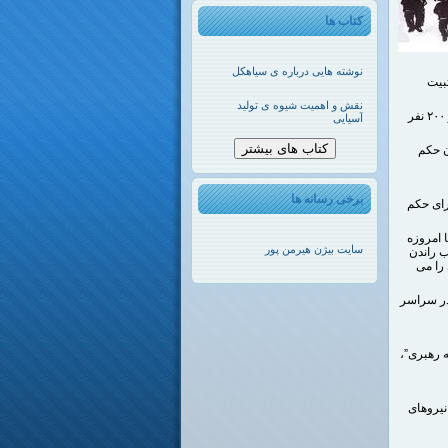
کتاب ها
نوشته هایی درباره ی سیاهکل
ثبیت
نقش و اهمیت شیوه ی تولید
– از آنجا که طی بیش از چهار دهه گذشته ایران از نظر تعداد اعدام ها دومین رقم جهانی با سالانه بیش از ۲۰۰ نفر
آسیایی
کتاب های بیشتر
 که هنوز در آن حکم
برخی رسانه ها
رای حکم
ا امروزه
سایت بیژن هیرمن پور
ب راندن
را می
در سراسر
ه رهبری”،
نیروهای