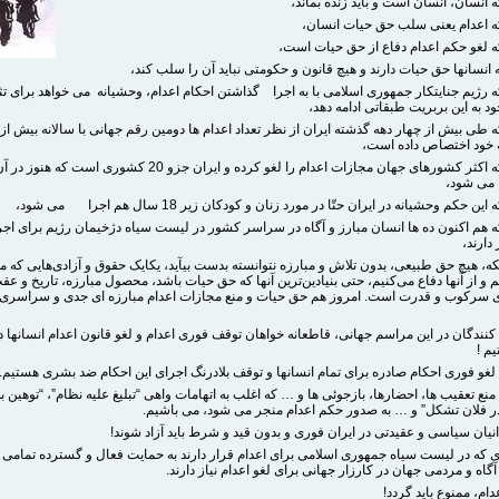
که انسان، انسان است و باید زنده بماند،
 که اعدام یعنی سلب حق حیات انسان،
که لغو حکم اعدام دفاع از حق حیات است،
که انسانها حق حیات دارند و هیچ قانون و حکومتی نباید آن را سلب کند،
که رژیم جنایتکار جمهوری اسلامی با به اجرا گذاشتن احکام اعدام، وحشیانه می خواهد برای ت
 به این بربریت طبقاتی ادامه دهد،
به خود اختصاص داده است،
– از آنجا که اکثر کشورهای جهان مجازات اعدام را لغو کرده و ایران جزو 20 کشوری است
ا می شود،
این حکم وحشیانه در ایران حتّا در مورد زنان و کودکان زیر 18 سال هم اجرا می شود،
که هم اکنون ده ها انسان مبارز و آگاه در سراسر کشور در لیست سیاه دژخیمان رژیم برای اج
دارند،
یکه، هیچ حق طبیعی، بدون تلاش و مبارزه نتوانسته بدست بیآید، یکایک حقوق و آزادی‌هایی که م
و از آنها دفاع می‌کنیم، حتی بنیادین‌ترین آنها که حق حیات باشد، محصول مبارزه، تاریخ و عق
 سرکوب و قدرت است. امروز هم حق حیات و منع مجازات اعدام مبارزه ای جدی و سراسری 
نندگان در این مراسم جهانی، قاطعانه خواهان توقف فوری اعدام و لغو قانون اعدام انسانها 
م !
لغو فوری احکام صادره برای تمام انسانها و توقف بلادرنگ اجرای این احکام ضد بشری هستیم.
منع تعقیب ها، احضارها، بازجوئی ها و … که اغلب به اتهامات واهی “تبلیغ علیه نظام”، “توهین ب
 فلان تشکل” و … به صدور حکم اعدام منجر می شود، می باشیم.
نیان سیاسی و عقیدتی در ایران فوری و بدون قید و شرط باید آزاد شوند!
دی که در لیست سیاه جمهوری اسلامی برای اعدام قرار دارند به حمایت فعال و گسترده تمامی 
 آگاه و مردمی جهان در کارزار جهانی برای لغو اعدام نیاز دارند.
ام، ممنوع باید گردد!