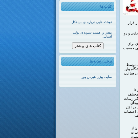
کتاب ها
نوشته هایی درباره ی سیاهکل
 قرار
نقش و اهمیت شیوه ی تولید
دند و دو
آسیایی
ی برای
کتاب های بیشتر
قی جمعیت
برخی رسانه ها
ات توسط
گاه وارد
دیک ورودی و خروجی‌های دانشگاه شده بودند، دانشجویان از روزهای بعد از 25 آبان ساعت
سایت بیژن هیرمن پور
تا
 مختلف
 گزارشات
سرکوبگر، حداقل 3 ماشین نیروهای
 … در اکثر
همراهی اعتصاب
د.
ن از
ب به
بسته