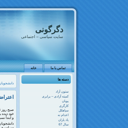
دگرگونی
سایت سیاسی – اجتماعی
تماس با ما
خانه
دسته ها
دانشجویان 
ستون آزاد
اعتراضات آبان‌ماه
کمیته آزادی – برابری
پویان
کارگری
سیاهکل
اعدام نه
و ابتداً ن
یاد یاران
دانشجویان
سال 67
سراسری بو