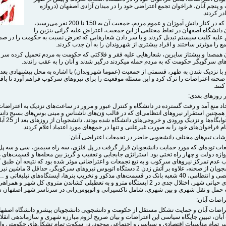
 پنجم آبان، فراخوان تجمع اعتراضی خود را در میدان آزادی اصفهان (دروازه
ر کردند.
در تجمعی که در کنار دانش آموزان و عموم مردم، جمعیت آن به 150 تا 200 نفر می‌رسید،
 دانشگاه اصفهان در نقاط مختلفی از این جمعیت، اعتراض علیه گرانی بنزین را
 علیه کلیت سیستم تبدیل کردند و با سر دادن شعارهایی که تعرض نسبت به حکومت را در صدر
مع را موثرتر ساختند و افراد بیشتری از شهروندان را به آن جذب کردند.
 همصدا و پیشتاز سایرین، شعارهایی علیه فقر و فلاکتی که حکومت به مردم تحمیل کرده سر دا
وهای سرگوبگر حکومت که به مردم حمله میکردند درگیر شدند و آنان را به عقب راندند.
و با نزدیک شدن به ظهر، قسمتی از جمعیت (عموما شهروندان) با اشاره به محل پیشنهادی بعد
 صحنه اعتراضات را ترک کرد و این مسئله موقعیت را برای نیروهای سرکوب فراهم آورد تا با
کنند.
 روزهای بعدی:
یجاد منع آمد و رفت گسترده در دانشگاه و کنترل عبور و مرور در ساعت‌های نزدیک به اعتراض
مچنین استقرار نیروهای انتظامی‌ای که در قالب وَن‌های ناشناس و مینی بوس‌های بسیج دانش
مجموعه خوابگاه‌ها و نز
م فراخوان‌های خود را به صورت غیرعلنی و تنها در جمع‌های مورد اعتماد اعلام کردند.
ات تیم‌های مختلف دانشجویی حاضر در تجمعات اعتراضی آبان:
ات توده‌ای که مورد حمایت دانشجویان قرار گرفت در پل فلزی، سه راه سیمین، سی و سه پل 
وازه دولت و چهار راه تختی بود. استراتژی جابجایی و تعقیب و گریز بین محله‌ها و قسمت‌های
عدم تمرکز نیروهای سرکوب و به تبع تجمعات و اعتراضاتی موثر شده بود که نتیجه آن طبق
موثق دانشجویان از صحنه، علاوه بر آتش زدن 2 دستگاه اتوبوس نیروهای 
لباس شخصی و انتظامی، 40 شعبه بانک در قسمت‌های مذکور و تخریب بنرها، ایستگاه‌های تبلیغاتی و
چهارراه‌های حیاتی شهر، اختلال جدی در 2 ایستگاه مترو و به تعطیلی کشاندن متروی کل شهر و 
 حمل و نقل شهری و بین شهری، شامل تاکسیرانی و اتوبوس‌رانی در سرتاسر شهر اصفهان ش
راضات آبان:
راضات آبان و حمایت تشکل مستقل از حکومت و دانشجویی دانشجویان پیشرو دانشگاه اصفها
آبان، تبیین جایگاه سیاسی این اعتراضات و بیان صریح لزوم مبارزه شهری و سازماندهی انقلا
یر تمام مناسبات اقتصادی و سیاسی و اجتماعی موجود، در سکوت تمام تشکل‌های حکومتی وا