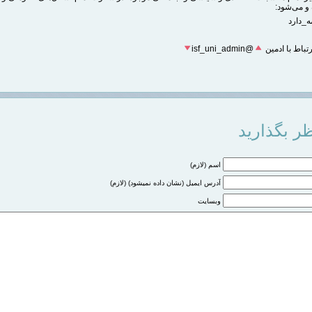
و می‌شود:
ه_دارد
تباط با ادمین
@isf_uni_admin
ر بگذارید
اسم (لازم)
آدرس ایمیل (نشان داده نمیشود) (لازم)
وبسایت