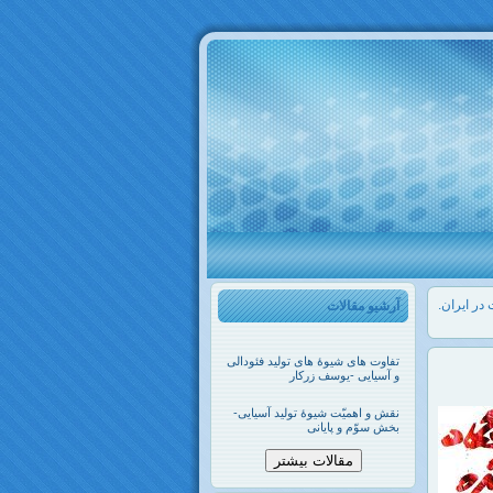
آرشیو مقالات
تفاوت های شیوۀ های تولید فئودالی
و آسیایی -یوسف زرکار
نقش و اهمیّت شیوۀ تولید آسیایی-
بخش سوّم و پایانی
مقالات بیشتر