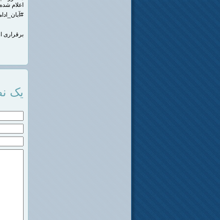
اعلام شده 
#آبان_ادام
برقراری ار
یک نظ