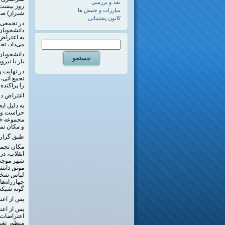
نقد و بررسی
روز بیست و
مبارزات و جنبش ها
شیراز) صاد
کانون پشتیبانی
دانشجویان
به اعتراض
می‌داد، تج
دانشجویان
بار با نیر
در نهایت 
تجمع آتی،
را پراکنده 
اعتراض در
به دلیل ا
حراست و ه
و مکان تما
طبق گزارش
مکان تجمع
انقلاب، در
شهر موجب 
گونه شبکه
پس از اعت
پس از اعت
اعتراضات 
منظور تغی