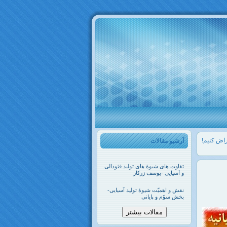
راض کنیم!
آرشیو مقالات
تفاوت های شیوۀ های تولید فئودالی
و آسیایی -یوسف زرکار
نقش و اهمیّت شیوۀ تولید آسیایی-
بخش سوّم و پایانی
مقالات بیشتر