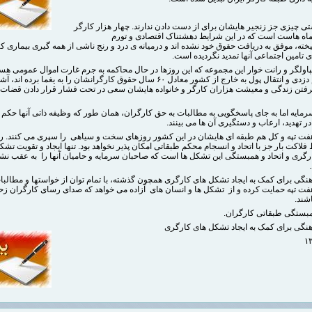
ستی چیزی جز زنجیر هایشان برای از دست دادن ندارند. چهار هزار کارگر
ماه هاست است که در این شرایط دهشتناک اقتصادی و تورم
ه، موفق به دریافت حقوق خود نشده اند و درمیانه ی درد و رنج ناشی از همه گیری بیماری کر
 تامین اجتماعی آنها تمدید نگردیده است.
اولگر و رانت خوار این مجموعه که این روزها در حال محاکمه به جرم غارت اموال عمومی هستن
در یک قلم دزدی و انتقال پول به خارج از کشور معادل ۶۰ سال حقوق کارگرانشان را به یغما برده ان
فتن زندگی و معیشت هزاران کارگر و خانواده هایشان سعی در تحت فشار قرار دادن قضات 
مایه اما به جای پاسخگویی به مطالبات به حق کارگران، همان طور که وظیفه ذاتی آنها حکم 
در تهدید، ارعاب و دستگیری آن ها می بینند.
فت تپه و کل هم طبقه ای هایشان در این کشور روزهای سخت و سیاهی را سپری می کنند. ره
فلاکت بار جز با اتحاد و انسجام محکم طبقاتی امکان پذیر نخواهد بود. تنها ایجاد و تقویت تش
گری و اتحاد و همبستگی این تشکل ها است که صاحبان سرمایه و حامیان آنها را به عقب نشی
هنگی برای کمک به ایجاد تشکل های کارگری همچون گذشته، با تمام توان از خواستها و مطالبا
فت تپه حمایت کرده و از تشکل ها و انسان های آزاده می خواهد که صدای رسای کارگران 
شند.
همبستگی طبقاتی کارگران.
هنگی برای کمک به ایجاد تشکل های کارگری‌