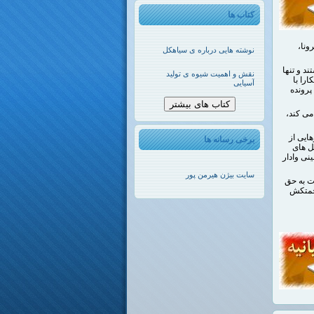
کتاب ها
ونا،
نوشته هایی درباره ی سیاهکل
د و تنها
نقش و اهمیت شیوه ی تولید
د، آشکارا با
آسیایی
پرونده
کتاب های بیشتر
می کند،
ایی از
برخی رسانه ها
کل های
نی وادار
سایت بیژن هیرمن پور
ت به حق
زحمتکش