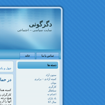
دگرگونی
سایت سیاسی – اجتماعی
تماس با ما
خانه
دسته ها
چهل و یکم
ستون آزاد
در حما
کمیته آزادی – برابری
پویان
کارگری
کمیته هما
سیاهکل
اعدام نه
کارگران ز
هیچ درجه 
یاد یاران
آنها را از
سال 67
ضد سرمایه