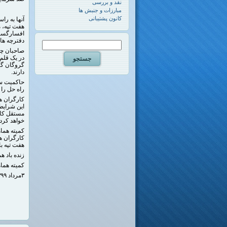
نقد و بررسی
مبارزات و جنبش ها
کانون پشتیبانی
آنها به را
هفت تپه، 
افسارگسیخت
دفترچه های
صاحبان چپ
گروگان گر
دارند.
حاکمیت سر
راه حل را 
کارگران ه
این شرایط 
مستقل کار
خواهد کرد.
کمیته هما
کارگران ه
هفت تپه با
زنده باد 
کمیته هما
۳مرداد ۱۳۹۹