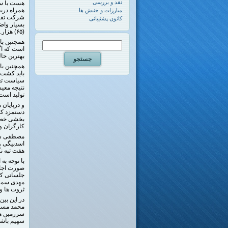
نقد و بررسی
هست با سا
همراه درب
مبارزات و جنبش ها
شرکت تقسی
کانون پشتیبانی
بسیار واض
(۶۵) هزار. و حاصل تولید درسال(۹۸) ۱۸ هزار تن در پایان امسال را کنار هم و در یک ترازو بگذاریم!
است که اگ
بهترین حالت به ۳۰ هزار تن شکر خواهیم رسید که با توجه به شرایط کنو
همچنین با
باید کشت 
سیاست تغیی
نتیجه معیش
تولید است 
و درپایان 
دستمزد کا
بخشی خصوص
کارگران و
مصطفی شفی
اسدبیگی و
هفت تپه نگ
با توجه ب
صورت اجار
جلساتی که
مهدی سماع
ثروت ها و 
در این بی
محمد مسحن
سرزمین ها
سهیم باشن