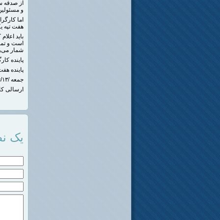
از صدقه س
و مسئولین 
اما کارگرا
هفت تپه ی
باید اعلا
شمار می‌رو
پاینده کار
پاینده هفت
جمعه /۱۳/تیرماه /۹۹
ارسالی کا
یک نظ