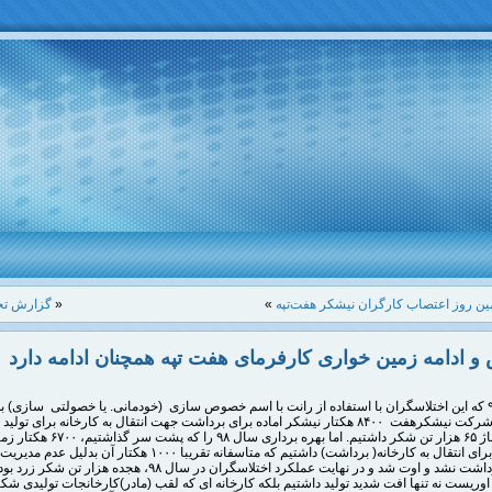
ن روز اعتصاب کارگران نیشکر هفت‌تپه
»
«
گزارش تج
 و ادامه زمین خواری کارفرمای هفت تپه همچنان ادامه دارد
در سال ۹۴ که این اختلاسگران با استفاده از رانت با اسم خصوص سازی (خودمانی. یا خصولتی سازی)
شرکت نیشکرهفت ۸۴۰۰ هکتار نیشکر اماده برای برداشت جهت انتقال به کارخانه برای تولی
داشت و تناژ ۶۵ هزار تن شکر داشتیم. اما بهره برداری سال ۹۸ را که پشت سر گذاشت
زیرکشت برای انتقال به کارخانه( برداشت) داشتیم که متاسفانه تقریبا ۱۰۰۰ هکتار آن ب
نیشکر برداشت نشد و اوت شد و در نهایت عملکرد اختلاسگران در سال ۹۸، هجده هزا
د اوریست نه تنها افت شدید تولید داشتیم بلکه کارخانه ای که لقب (مادر)کارخانجات تولیدی ش