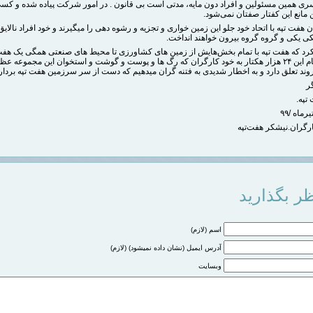
ری همین مسئولین و افراد دون مایه، مدتی است بی قانون . در امور شرکت پیاده شده و کس
مانع این کفتار صفتان نمی‌شود‌.
ن هفت تپه با اتحاد خود جلو این زمین‌ خواری و تجزیه و رشوه دهی را میگیرند و خود افراد نالایق 
کی یکی و گروه گروه بیرون خواهند انداخت.
م کرد که هفت تپه با تمام بخش‌هایش از زمین های کشاورزی تا محیط های صنعتی همگی یک هفت
است و تمام این ۲۴ هزار هکتار به خود کارگران که رگ ها و پوست و گوشت و استخوان این مجموعه عظ
ند تعلق دارد و به اخطار شدیدی به فتنه گران میدهیم که دست از سر سرزمین هفت تپه برداری
گر
 تپه.
رگران.نیشکر هفت‌تپه
ر بگذارید
اسم (لازم)
آدرس ایمیل (نشان داده نمیشود) (لازم)
وبسایت