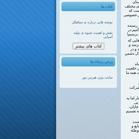
تان
ی مختلف
کتاب ها
است که
خش خصوصی
نوشته هایی درباره ی سیاهکل
قایون سطح قابل برداشت نیشکر در سال ۹۹، به ۶۱۰۰هکتار رسیده
نیم در
نقش و اهمیت شیوه ی تولید
آسیایی
ایی که
رسد و
کتاب های بیشتر
 و در
لال دشمن
برخی رسانه ها
اه
ن خلعیت
 همه ما
سایت بیژن هیرمن پور
 شرکت
 اما به
پی
ایان،
ه تقسیم
است
بع و
توطئه