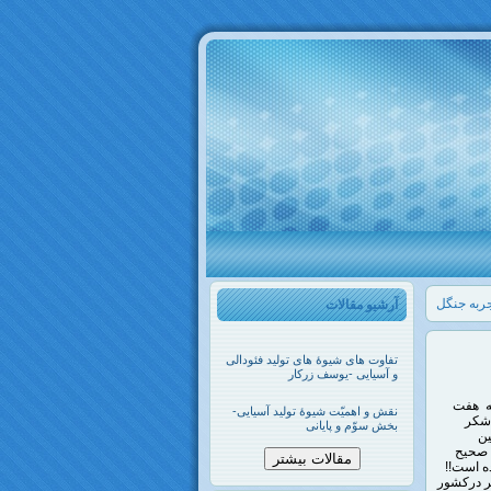
ربه جنگل
آرشیو مقالات
تفاوت های شیوۀ های تولید فئودالی
و آسیایی -یوسف زرکار
 به هفت
نقش و اهمیّت شیوۀ تولید آسیایی-
د شکر
بخش سوّم و پایانی
یم، ۶۷۰۰ هکتار زمین
دلیل عدم مدیریت صحیح
مقالات بیشتر
ر تن شکر زرد بوده است!!
کر درکشور