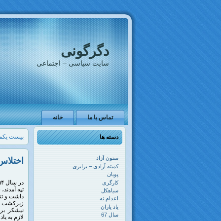
دگرگونی
سایت سیاسی – اجتماعی
تماس با ما
خانه
بیست یکمی
دسته ها
ستون آزاد
اختلاس
کمیته آزادی – برابری
پویان
کارگری
تپه آمدند،
سیاهکل
اعدام نه
یاد یاران
سال 67
لازم به یا