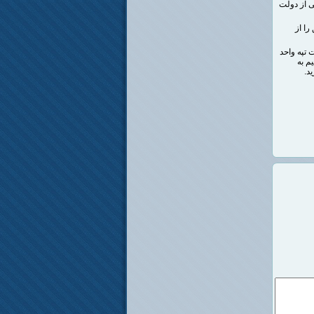
ی از دولت
را از
 تپه واحد
یم به
د.