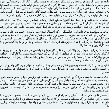
بقه‌ای بیش از نیم قرن بخش تولید شکر سفید آن به همت برادران کار آفرین اسدبیگی ودوس
خش خصولتی تعطیل شده که بیش از صد کارگری که در این بخش تولید شکر سفید به قسمتها
م شده اند . وقتی می گوییم این اختلاسگران تولید کننده نیستند به دلیل . عملکرد ضعیف 
ح و شفاف است حتی نیازی به رسم نمودار هم ندارد. فقط کافی است تولید قبل ازامدن ب
همچنین با سیاست های غلط و دلال مابانهء آ
ر شرایط امسال آرمانی باشد و قطعات و وسایل و همه چیز مهیا باشد و زمان را نیز مدیریت ک
نی بعید می دانیم حتی به این رقم برسیم!
 توجه به سیاست های غلط این اختلاسگران که احتمالا عمدی می باشد در خصوص اجاره زمین ه
نیشکر در آنها انجام می شد، هر سال سطح زیر کشت نیشکر کاهش می یابد تا کاملا به صفر ب
ر کاربری زمین ها و تجزیه شرکت را که اختلاسگران سال ها به دنبال آن هستند را پیش ببرند
ت و اشتغال کارگران را هدف قرار دهند.این آقایان دلال هستند و ما این را بارها گفته ایم و د
نه کارآفرین و صنعتگر!!
همه ما کارگران با هوشیاری والا خود در مقابل کارفرما و عواملش فرا می خوانیم. با واریز یک م
رگران بعد از سه ماه آن هم برای تعدادی از کارگران یک حقوق نصفه نیمه، ما کارگران خواها
 وبازگشت به کار همکاران اخراجی خود در میدان حضور داشته باشند. زیرا آینده و معیشت
 فرزندان و این منطقه در خطر است .
عی مدیر اخراج شده امور غیرنیشکری همچنان به کار اجاره به اقوام ونزدیکان واسع لیسان
 رستمی ادامه می‌دهد تا بدین صورت بساط زمین خواری و فتنه گری را همچنان در منطقه و
ه دارد.
ه اینکه مصطفی شفیعی جزء گروه تجزیه سرزمین های هفت تپه و زمین خواری مدرن است این بار
ه دهنده زمین های حاصلخیز به عوامل و نوکران کارفرمای بخش خصوصی پرداخته است و در 
 در بخش کمپ نی بری شرکت با نفوذی‌ها و فتنه گرانی همچون: عادل سماعی، ناصر نعامی، چ
ی و دیگر زالوصفتان که در این شرایط تلخ و صعب، کمر به تخریب شرکت بسته اند، شروع ب
منابع هفت تپه می‌کند.
ن شخص قائم مقام شرکت، آمیلی و همراه او صابریان زاده، رئیس حراست امجدی، معاون حر
ه، در این خیانت بزرگ مصطفی شفیعی و کارفرما البته سهیم هستند زیرا چگونه می‌شود منا
ی هفت تپه به تاراج رود و مسئولین شرکت چشم بر حقایق و واقعیات ببندند جز اینکه در این 
د؟!