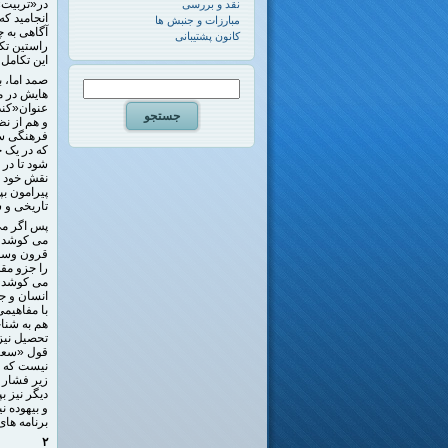
در«تربیت» 
نقد و بررسی
انجامید که
مبارزات و جنبش ها
آگاهی به چ
کانون پشتیبانی
راستین تکا
این تکامل
صمد اما، ب
هایش در مج
عنوان«کند
و هم از نظ
فرهنگی سا
که در یک 
شود تا در 
نقش خود را
پیرامون بپ
تاریخی و 
پس اگر می 
می کوشد و
قرون وسطا
را جزو مقد
می کوشد، آ
انسان و جا
با مفاهیمی
هم به شناخ
تحصیل نیز
قول «سعید
نیست که ف
زیر فشار 
دیگر نیز ب
و بیهوده 
برنامه های
۲