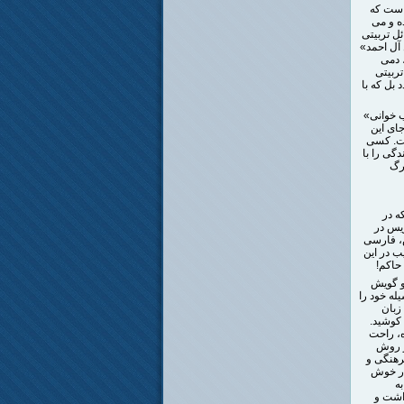
 است که
ه و می
ل تربیتی
 آل احمد»
 دمی
تربیتی
 بل که با
ب خوانی»
جای این
ست. کسی
گی را با
رگ
ه در
ریس در
ش، فارسی
 در این
حاکم!
و گویش
له خود را
زبان
کوشید.
ه، راحت
ر روش
رهنگی و
ار خوش
ه
داشت و