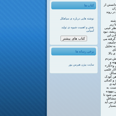
انستن از
کتاب ها
ران
در روند
نوشته هایی درباره ی سیاهکل
شته
 زیر
نقش و اهمیت شیوه ی تولید
نظر عینی
آسیایی
یشه، نبود
ادن این
کتاب های بیشتر
 گرفته می
جامعه،
به تحلیل
ای
برخی رسانه ها
بالا.
نش مردم
نه و
سایت بیژن هیرمن پور
 و«کار»
ثار علمی
سائل
ذهن کودک
د و کمکی
یه ی
ست. به
بیهوده
ی شود تا
 مشاغل
ل می آید
بسیار