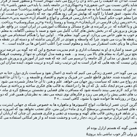
ت، اما آن که حقیقت را می داند و آن را دروغ می نامد، تبهکار است» و منظور صمد از قرار د
شاید یافتن نسبت بین «بی شعوری» و«تبهکاری» در جامعه باشد. یا باید«بی شعور باشی» یا« ت
 نه این که نیست، هست! اما به چه قیمتی؟ بهای آن را چه کسانی خواهند پرداخت؟ صمد برای ای
داد نشود، عمق قضایا را کاوید که بهایش مرگی زود هنگام بود. چه که دانستن، مردن است. او 
«چرا معلم خوب حکم کیمیا دارد؟»،«بازرسی فرهنگی و انواع و اقسام آن»،«تنبیه بدنی»،«مش
،«تدریس زبان فارسی در آذربایجان»،«روستا و روستا زاده» و«زیر میکروسکپ» پرداخت. 
 و پا افتاده که در برگیرنده ی طرح مسائل و مشکلات آموزشی در ایران است. در واقع، ط
زش و پرورش که در بخش بخش های کتاب کامل می شود و صمد با بینشی آگاهانه، به معلم د
 خوب به طور خاص می پردازد. او می گوید: معلم ها«… اولین تیپا را هنگام استخدام می خورن
ن نقطه ها پرت می شوند. چرا که واسطه و نفوذی در کارگزینی نداشته اند و دسته ای در نقطه 
ستان ها و پای تخت استقرار می یابند و معلوم است چرا. اغلب اعتراض ها بی فایده است…»
ن صمد و اشاره ی او به تبعیضات اداری و عدم مدیریت صحیح و این که چه گونه بی عرضه ترین
تجع ترین افراد به مقام های بالا می رسند و… همه و همه مدل کوچکی نه تنها از وضعیت فرهن
یدی عمیق تر، مدلی از کل جامعه را ترسیم می کند. چه که همه چیز از آموزش و پرورش شرو
زاین نیست که بچه هایی که قرار است به این ترتیب رشد کرده و تربیت شوند، آینده سازان ای
ی می گوید:«در عصری زندگی می کنیم که دامنه ی اعمال نفوذ و سیاست بازی دول، حتا به ح
نیز کشیده شده. حقایق قاطع علمی -در فیزیک و نجوم و اقتصاد و فلسفه و…- را تا آن جا افش
دم رواج می دهند که سیاست روز جهان می خواهد. علم و هنر، تا آن جا مجاز شمرده می شود ک
ی ذهنی مردم ایجاد نکند. بل که آن ها را دراعتقاد به قالب های فکری ساخته و پرداخته ی سی
رجا ترکند. لازم نمی بینند دانسته شود که مسافرت های فضایی و نشستن برسطح کره ی ماه، خو
 های ذهنی پیش را درهم می ریزد و فکرهای نوی نتیجه می دهد. به نظرشان همین قدر که دو
وغ در روزنامه ها خوانده شود یا نشود، کافی است…» ۴
گزین کردن عصر ارتباطات، انواع کامپیوترها و ماهواره ها به خصوص شبکه ی جهانی اینترنت ب
ای فضایی» و«نشستن برسطح کره ی ماه» دراین متن، جای تعجب نخواهد بود که امروزه نیز
 تر شاهد فرو ریختن قالب های کهنه و پوسیده ی ذهنی و فکری هستیم. آن چنان که اربابان ار
که ازاین تزلزل برخود می لرزند، دچار رعب و وحشت شده اند و از هر امکانی استفاده می کنن
د.
همین گونه که هستم ازازل بوده ام
ش ولی اگر خوب نباشی باید بروی۵