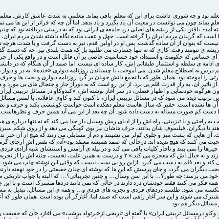
علم بود و چه شوری داشت برای این که معلم باقی بماند. معلمی به شدت عاشق کارش. معلم
 بماند چون می توانست در معیت آن یاد بگیرد و یاد بدهد. اما آن چه که فراتر از این ها می نم
 آمد- یافتن یکی از ریشه های اصلی درد جامعه ی ایرانی بود که به درستی دریافته بود که چنی
است که گریبان مردم ایران را گرفته است. جهل و عقب مانده نگاه داشته شدن مردم ایران، ال
نیست که بتوان از آن ساده گذشت. پس او در اولین قدم، تبر به دست گرفت و با شدت هرچه تما
ریشه ی تنومند رفت. کاری که نه تنها جسارت می طلبید بل که همت بلندی نیز. چه که دست گ
ای حساس که حکومت و استبداد، خود حساسیت خاصی بر آن قائل است و در واقع یکی از حرب
 ادامه ی سلطه و استثمار طبقاتی اش، کار ساده ای نیست. اما صمد از آن هنگام که در دان
م درس به اصطلاح معلم شدن می آموخت، با چسباندن روزنامه دیواری «خنده» به در و دیوار 
ی را آموخته بود. همان طور که با تجمع دانش جویان بر گرد روزنامه دیواری و بحث ها و حرف
ز تاثیر آن، به راز قدرت قلم پی برد. از این رو است که به دوراز جار و جنجال های بی مورد و 
ون هرگونه خودنمایی و اظهار فضلی، در سر آغاز نوشته اش، «کندوکاو در مسائل تربیتی ایرا
ن ترتیب دیده می شود که در مسائل تربیتی ایران، تا کنون کند و کاوی عاقلانه، با لمس مسائل 
آن ها نشده است. حقیر که سال هاست معلم دهکده است خواست کوششی بکند و حرف و نظ
تا دست کم صورت مساله به دست داده شود. آن چه بعد از این می آید همین حرف و نظرهاست.
یب به راحتی و با تیزبینی، راه اش را از ادبای ریش وسبیل دار جدا می کند که نه تنها درباره ی ه
ند تا دیگران، فیلسوف شان بدانند، حرف هاشان نیز بوی کهنگی می دهد و از روی شکم سیر
آن هایی که پشت میز و جلوی کولر می نشینند و دم از مسایلی می زنند که هیچ از آن خبر ندار
بت می کنند که هیچ ندیده اند. درحالی که صمد همیشه معتقد بود«آدم که نفس اش ازجای گرمی
یزها را نمی بیند و ناچار کلیات بافی می کند و در پیله ی آرامش و استنشاق شبه آزادی فردی
اصلاح می زند و به خیال اش که معجزه می کند.» ۳ و درست به همین علت، نخست، چنته اش را از ت
 کند و بعد قلم به دست می گیرد. ازاین رو بی سبب نیست که وقتی این نوشته چاپ می شود 
جب دیگران می گردد و جای پرسش که این ها که نوشته ای چنان حقیقتی را در خود نهفته دارند
ز خود می پرسد؛ چه طور؟… با این سن وسال… و چنین تجربیاتی؟… که البته با جواب تاریخی ص
همه فکر می کنند فقط خودشان درد دارند در حالی که نمی دانند دردها مشترک است و با این 
ته می شود. طلسم دردهای فردی و تجربه های فردی و… و همه ی این مسائل، تبدیل به مس
ترک می شوند و این سر آغاز راهی است که صمد اما، آغازگر آن بوده است. همان طور که آغ
مسائل دیگر هم بود.
وکاو درمسائل تربیتی ایران» با گفته ای تاریخی از«برتولد برشت» می آغازد:«آن که حقیقت را