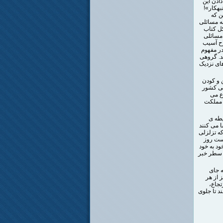
ادن این
بهکار»!
ن که
به مسائلی
کل کتاب
مسائلی
رح آسیب
ر مفهوم
د. گروهی
های نزدیک
 و کودن
گی کشور
ع می
ن مملکت
یطه ی
ا می کنند
ه تزلزلی
است روز
د به خود
 سطر خبر
ه جای
 از هر
تجاع،
د تا جلوی