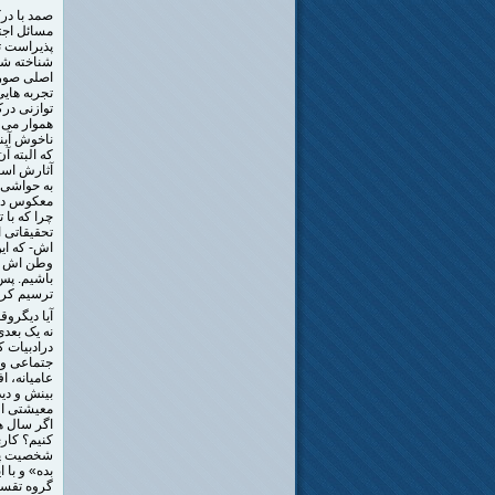
صمد با در
مسائل اجت
پذیراست تا
شناخته شد
اصلی صورت 
تجربه هایی
توازنی در
هموار می 
ناخوش آیند
که البته آ
آثارش است
به حواشی پ
معکوس در 
چرا که با 
تحقیقاتی 
اش- که ای
وطن اش را
باشیم. پس
ترسیم کرد
آیا دیگرو
نه یک بعدی
درادبیات ک
جتماعی و 
عامیانه، ا
بینش و دی
معیشتی اش
اگر سال ه
کنیم؟ کاری
شخصیت پرد
بده» و با
گروه تقسیم