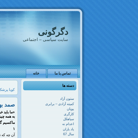
دگرگونی
سایت سیاسی – اجتماعی
تماس با ما
خانه
دسته ها
کوبا پزشک
ستون آزاد
صمد به
کمیته آزادی – برابری
پویان
«
ما باید خ
کارگری
به همه چیز
سیاهکل
ماکسیم گ
اعدام نه
۱
یاد یاران
سال 67