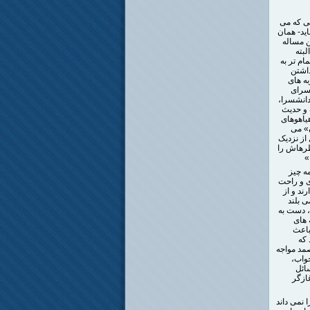
ی که می
اید- همان
ن مساله
بته
م تر به
ذاشتن
ه های
شسرای
دانشسرا،
 و حدیث
هیاهوهای
ن» می
از نزدیک
رهاش را
»
مه چیز
ی و راحت
ند و از
 بلند
، دست به
جربه های
باعث
 که
مد مواجه
جواب،
ائل
ازگر
 نمی داند