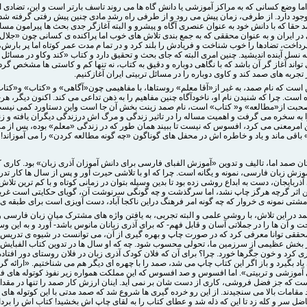
 اما وضع کسانی که به مراکز آموزشی یا دانش گاه ها می روند تاسف بارتر است و این، تضادی
وجود دارد. از طرفی، زمان پیش می رود و از طرفی راه رشد مادی چنین پیش رفتی گرفته شد
حقا که با دانش خود به عنوان عنصری آگاه و پیشرو و البته آغازگر جدی بحث ها پیرامون مسائ
در ایران و به عنوان محققی که به جمع بندی تلاش های خوب اما پراکنده ی کسانی چون «جلال
رداخت، تضادها را خوب شناخت و فریادش را بلند کرد و در تما م مدت عمر کوتاه اما پر بارش،
به نسل آینده اندیشید. چنین امری البته که جای بحث و تحقیق دارد و کتاب «کند وکاو در مسائل 
تواند آغاز گر آن باشد که با نگاهی دوباره و دقیق به کتاب، نه تنها کم و کاستی ها مشخص گردد
 تجربه های صمد کند و کاوی دوباره را در مسائل تربیتی ایران آغازکنیم.
 است که نام صمد، به غیر از«آقا معلم» روستاها، با مفاهیمی چون«آگاهی» و «کتاب» و«کتا
ست. چرا که شنیدن نام او، ناخودآگاه چنین مفاهیم را به ذهن تداعی می کند. اکنون دیگر، هر
بت از«مطالعه» و« کتاب» است، نام صمد زینت بخش آن جا است واین دستاورد کمی نی
 به سخره می گرفت و اهمیت مساله را در تاثیر زندگی و مرگ اش درزندگی دیگران یافته و زند
ین امرمعنی می کرد، افسوس که نیست تا ببیند همان طور که در زندگی «معلم» بوده، پس از م
باقی ماند و یاد و خاطره اش در محفل های گوناگون «چه گونه مطالعه کردن» را می آموزاند!
ن صمد اما، تالیف و تدوین «آموزش الفبای فارسی برای دانش آموزان آذری زبان» بود. کاری ک
وزش زبان فارسی، نمونه و یگانه است. چرا که او با تلاشی حیرت آور و پس از سال ها کار تد
ذربایجان، دست به ابداع روشی زده بود تا بدین وسیله بتوان در زمانی کوتاه و با کم ترین تلا
ن اثر گرچه هرگز چاپ نشد، اما سرگذشت و چه گونگی سرنوشت آن، گویای حکایتی است غریب
شتی نمونه ی خروار که چه گونه امر فرهنگ دراین ناکجا آباد، دست آویزی است برای طبقه ی 
مد در این تلاش، با روشی علمی و البته تجربی، به یافتن واژه های مشترک میان زبان فارسی 
ت و آن ها را در جملاتی آسان و قابل فهم- که برای آذری زبانان مانوس باشد- آورد و به این وسی
محققی توانا معرفی کرد که در صورت چاپ و بهره گیری از آن، می توانست در شیوه ی تدریس 
بخش عظیمی از سرزمین ما، تحولی محسوب شود. چه که او سال ها در تدوین کتاب الفبایش 
ی کرد و خون جگرها خورد. چرا؟ برای آن که فلان کودک آذری زبان در فلان روستای دور افتاد
اد بگیرد و باز اگر این کتاب چاپ می شد، صمد را با چهره ای دیگر هم می شناختیم. «ارائه گ
آموزشی و تربیتی». اما افسوس و صد افسوس که این مملکت همواره زیر نفوذ کوتوله های ف
 که جز فضل فروشی، کاری از دست شان بر نمی آید. اینان ارزش کار صمد را تنها در مقد
مد مقامات بالا می سنجیدند. از این رو خرده گیری ها شروع شد که صمد مدتی با این کوتوله های ب
ضل سر و کله زد تا این که ذله شد و عطای کتاب را به لقای چاپ اش بخشید! کتاب اش را بر