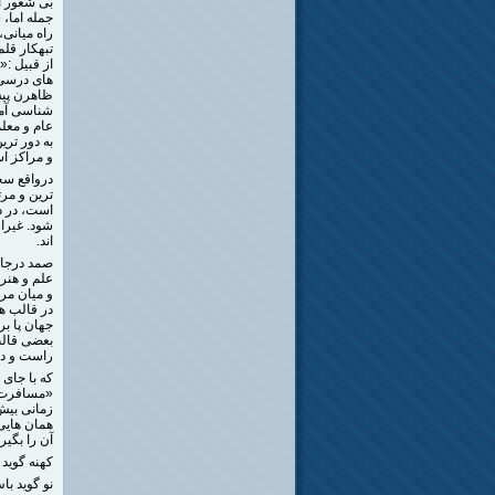
بی شعور اس
جمله اما، 
راه میانی،
تبهکار قلم
از قبیل :
های درسی»
ظاهرن پیش
شناسی آمو
عام و معلم
به دور تری
و مراکز ا
درواقع سخ
ترین و مر
است، در د
شود. غیرا
اند.
صمد درجای
علم و هنر 
و میان مر
در قالب ها
جهان پا ب
بعضی قالب
راست و در
که با جای 
«مسافرت ه
زمانی بیش
همان هایی 
آن را بگیرن
کهنه گوید 
نو گوید با