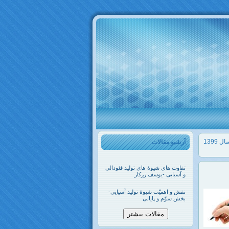
1399
آرشیو مقالات
تفاوت های شیوۀ های تولید فئودالی
و آسیایی -یوسف زرکار
نقش و اهمیّت شیوۀ تولید آسیایی-
بخش سوّم و پایانی
مقالات بیشتر