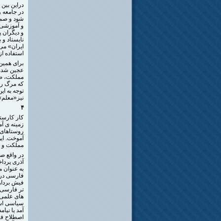
دراین بین
در جامعه 
شود و صمد 
و آموزشی 
و دیگران پ
نایستاد و 
ایران» می 
استفاده از
برای همین
عجین شده ا
مملکت، صح
که مرگ را
توجه به ا
نیز«معلم» 
۴
کار کارستا
زمینه ی آم
روستاهای آ
آموخت. ای
مملکت و م
در واقع ص
آذری پرداخ
به عنوان 
فارسی در 
فیش بردار
تر فارسی ی
های علمی 
سیاسی است
آمد یا نیا
اصطلاح فا