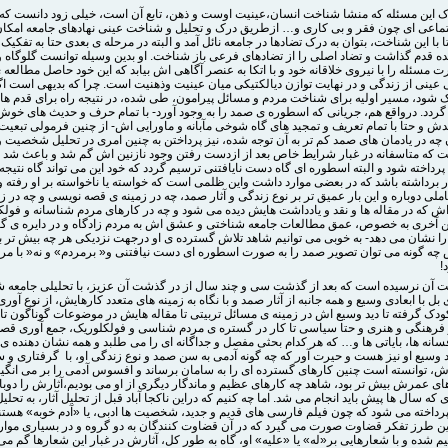
ک این مسئله که منشا شناخت انسان،عینیت اوست و ذهن، تابع آن است، خیلی زود دانست ک
ماعی ای چون فقر و بی کاری و… ازطریق درک و تحلیل و شناخت عینی نهادهای جامعه امکا
 با این شناخت، بتوان به درک تضادها در جامعه نائل آمد و البته در مرحله ی بعدی حتا به تفکیک
ه قدم گذاشت و تضاد اصلی را از تضادهای فرعی باز شناخت. او بدین وسیله توانست گلوگاه و
مسئله را با نیروی خلاقانه خود و با اتکا به عنصر آگاهی اش بیابد که این خود حاصل مطالعه
 عینی از زندگی و در نهایت توازن دیالکتیکی میان عینیت وذهنیت است. چرا که بدیهی است اگ
ک شود، مسیر اولیه برای شناخت مردم و مسائل پیرامون، طی شده، در نتیجه راه برای قدم ها
گردد. درواقع هم، جریانی که اسطوره ی صمد را به وجود آورد- با تمام حرف و حدیث های خوش 
ش و حتا با تمام تعریف و تمجید های گاه شوخی مآبانه و ماورایی اش- از چنین فرمولی تبعیت
ن چه در یادمان های صمد کم تر به آن توجه شده، نیز پرداختن به چنین امری در تحلیل شخصیت 
 که متاسفانه در غبار شرایط خاص بعد از ازدست رفتن وجود نازنین اش گم شد و باعث شد ت
رداخته شود و البته اسطوره ای گاه دست نایافتنی ترسیم گردد که خود این می تواند گاه نتیجه
برداشته باشد که در بعضی موارد داشت واین ظلمی است که خواسته یا ناخواسته بر او رفته و
تاملی دوباره و این بار عمیق تر بر نوع زندگی و آثار صمد، چه در زمینه ی قصه نویسی و چه در ز
اش که در مقاله ها و نقد و یادداشت هایش دیده می شود و چه در کارهای مردم شناسانه و فول
ن آخری به خصوص، عمق مطالعات جامعه شناختی و عشق اش به مردم زادگاه و در دایره ی گس
 نشان می دهد- به خوبی می توانیم شاهد تلاش گسترده ی او درجهت نزدیکی هر چه بیش تر با
 چه گونه می توان تصویر صمد را به صورت اسطوره ای دست نیافتنی و« برمردم» و نه« با مر
!
قت آن نرسیده است که بعد از گذشت سی و چند سال از در گذشت آن عزیز، با تحلیلی جامعه ش
 بل با ابعادی وسیع و همه جانبه از آثار صمد و با نگاه به زمینه های متعدد کارهایش، از نوع آوری
ودک گرفته تا دید وسیع اش در زمینه ی مسائل تربیتی تا مقاله هایش در موضوعات گوناگون تا
فرهنگی و هنری و حتا سیاسی تا کار در گستره ی مردم شناسی و فولکلوریک، جمع آوری قصه
فسانه ها، بایاتی ها و… که هر کدام بحثی مفصل و جداگانه ای را می طلبد و همه نشان دهنده 
د وسیع او نیز هست و حیرت آور که چه گونه آدمی به سن صمد و نوع زندگی او، با گرفتاری و
، توانسته است چنین کارهای گسترده ای را به سامان برساند و افسوس آدمی را بر می انگیز
ای عمرش بیش تر بود، شاهد چه کارهای عظیم و ماندگار دیگری از او می بودیم،آثارش را دوبا
 که سال ها پیش باید انجام می شد. اما چه کنیم که دراین ناکجا آباد قبل از تحلیل آثار، به تحلی
اخته می شود که چون فیلم فارسی های قدیم و جدید، شخصیت ها ادبی، یا «آدم خوبه» هستند 
 این طرز تفکر قضاوت صورت می گیرد که در آن قضاوت کنندگان به دو گروه و در بسیاری موارد
 شده و با شعارهایی بر«له» یا «علیه» او، گاه به طور کل، آثارش در غبار این شعارها گم می