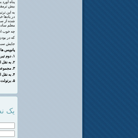
پناه آورد
بیش ترمقا
به این تر
در یادها خ
شده از سو
معلم ساده 
چه خوب ا
که در بودن
جایش سبز
پانویس ها
:
۱
.
دوم تیر
۲
.
به نقل ا
۳
.
مجموعه 
۴
.
به نقل 
۵
.
برتولت 
یک نظ