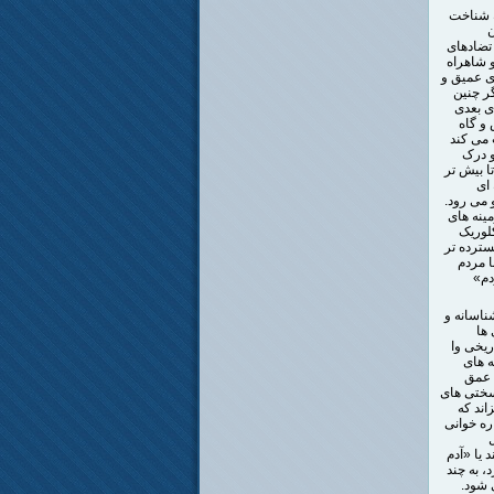
ه شناخت
ن
 تضادهای
 شاهراه
 ی عمیق و
ر چنین
ی بعدی
و گاه
 می کند
و درک
ا بیش تر
 ای
 می رود.
مینه های
کلوریک
ترده تر
 مردم
دم»
ناسانه و
 ها
ریخی وا
 های
ی عمق
 سختی های
اند که
ره خوانی
ل
یا «آدم
، به چند
 شود.