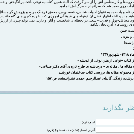
 به روستا و کار معلمی اش را از سر گرفت که البته همین کتاب به نوعی باعث بر انگیختن و 
مات روی صمد شد که سرانجام به مرگ اش انجامید.
تیب نام و یاد صمد به عنوان ادبیات شناس، قصه نویس، محقق فرهنگ مردم و پژوهش گر مسائ
واهد ماند و البته اظهار فضل آن کوتوله های فرهنگی امروزی که با خرده گیری های گاه جانب دار
ی محافل«پول و قدرت» سعی در تخطئه ی شخصیت و آثار او دارند، نمی تواند چیزی از ارزش 
ی روستاهای آذربایجان بکاهد.
ست چمن
 و نبودن
است!
ماه
۱۳۱۸-
شهریور
۱۳۴۷
ز کتاب «نوعی از هنر، نوعی از اندیشه
»
مقاله ها ، مقاله ی « درحاشیه ی طرح تازه ی آقای دکتر صناعی
»
از مجموعه مقاله ها، بررسی کتاب ساختمان خورشید
برشت، زندگی گالیله، عبدالرحیم احمدی نشراندیشه، ص
۱۵۷
ر بگذارید
اسم (لازم)
آدرس ایمیل (نشان داده نمیشود) (لازم)