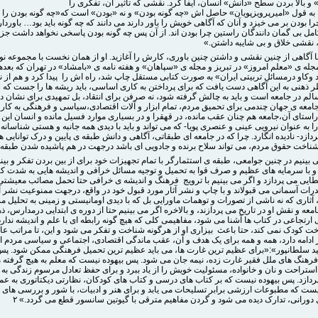
و بالا بردن سطح «دانش» انسان، ایفا کرد. نقشی که تاثیر آن، تفکری را
 به قول «امیرپرویزپویان» حاصل اش «چه گونه بودن» و نه «بودن» است که«چه گونه بودن را د
را بودن بر می خیزد و آنان که آگاهی خویش را باور دارند می دانند که چه گونه باید بود… باوردا
مل بی گمان دانندگان راستین چرا بودن اند. از آن پس چه گونه بودن پاسخی نخواهد داشت جز 
، نقشی خلاق و بی شایبه داشتن.»
ا آگاهی از چنین نقشی و داشتن چنین باوری، کارش را آغازید. او از همان نخست با مجموعه نو
له ی «معلم امروز» در تبریز و مجله ی «سپاهان» و هفته نامه ی «بامشاد» در تهران که بعدها
 وکاو درمسائل تربیتی ایران» به صورت کتابی مستقل چاپ شد، راه اش را پیدا کرد و هم از 
ر ذهنی به این آگاهی دست یافت که برای پرداختن به کاری اساسی، باید ریشه ها را جست که ر
لم در جامعه است و باید به چالش گرفته شود، نه صرفن برای انتقاد، بل تمهیدی برای نشان د
جامعه ی جهان چندمی برای تحمیق مردم، تمام ابزار و آلات اقتصادی،سیاسی و فرهنگی به کار
راستای آن،جامعه هم چنان عقب مانده، در قهقرا و در بسیاری موارد فسیل مانده و انسان این 
 به عنوان نیرویی عینی و عنصری پویا- که می تواند و باید با دیدی همه جانبه و هستی شناسانه 
ردازد- نادیده انگارد. چرا که در جامعه ای طبقاتی، آگاهی و دانش طبقه ی پایین و درک توانایی ه
شناخت حقوق مردم، می تواند سلاح برنده و جادویی ای باشد درجهت در هم پاشیده شدن طبقه ی 
بینیم در چنین جوامعی، طبقه ی استثمارگر با تمام تجهیزات خود برای از بین بردن تفکر و بی
 با سرمایه های عظیم و صرف قوا به تحمیل و توجیه مسائل خرافی و اندیشه هایی به شدت که
یی می پردازد و اگر می بینیم با ترویج فرهنگ و اندیشه ی خرافی حتا تحمل مصائب معیشتی
رات آسمانی می قبولاند و با چاپ و نشر آثار مورد قبول خود در واقع، درجهت ممنوعیت نشر آ
ثاری که نه ناشی از تصورات و توهمات ماورایی بل که با دیدی اومانیستی و زمینی به تحلیل م
معه و نقش او در تاریخ می پردازند، و بالاخره اگر می بینیم حتا از دوره ی ابتدایی درمدارس، 
 ارتجاعی در کتاب ها آشنا می شود، مفاهیمی کلی که هیچ گونه رابطه ای با علم و اندیشه ندار
ت کودک نمی کند، حتا باعث بیزاری او از هرگونه شناخت و تفکر می شود و این، تا مراتب عال
 ادامه دارد، همه و همه برای یک هدف و آن، عقب ماندگی اقتصادی، اجتماعی و سیاسی مردم ا
 سلطانپور»:«برای عظیم ترین غارت ها، می باید عظیم ترین تحمیل فرهنگی ممکن شود. پس 
رهنگ های ملل فقیر غارت زده، نیمه جان می شود. پس بیهوده نیست که معلم به هیچ گرفته م
استراحت و نان و خانواده، مسئولیت خویش را از یاد ببرد و برای حفظ تعادل مرسوم زندگی به
پردازد. پس بیهوده نیست که بر کتاب های درسی و کتاب های کودکان، نظارتی دیکتاتوری به عم
نیست که مطبوعات ارزشی برابر تسلیحات می یابد و برای هنر و ادبیات، با شور و بررسی های 
 دورانی، تدارک دیده می شود و گردن مفاهیم مترقی با گیوتین سانسور قطع می گردد.» ۲