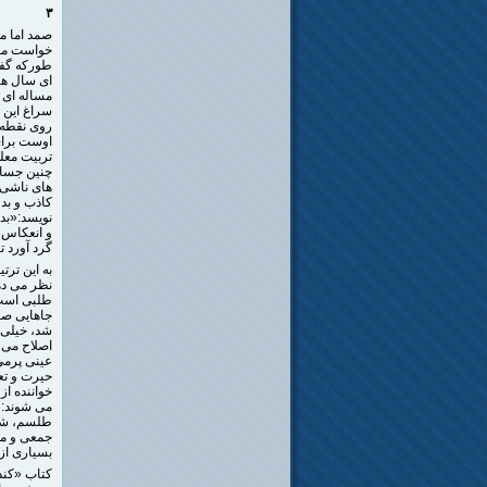
۳
صمد اما م
خواست معلم
طورکه گفته
ای سال ها 
مساله ای 
سراغ این 
روی نقطه 
اوست برای
تربیت معل
چنین جسارت
های ناشی ا
کاذب و بد
نویسد:«بدی
و انعکاس 
گرد آورد 
به این ترت
نظر می ده
طلبی است. 
جاهایی صح
شد، خیلی چ
عینی پرمی
حیرت و تع
خواننده ا
می شوند: 
طلسم، شکس
جمعی و مش
بسیاری از 
کتاب «کند 